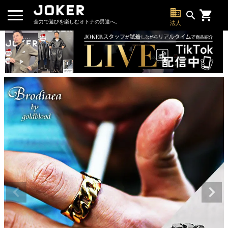
business
search
全力で遊びを楽しむオトナの男達へ。
法人