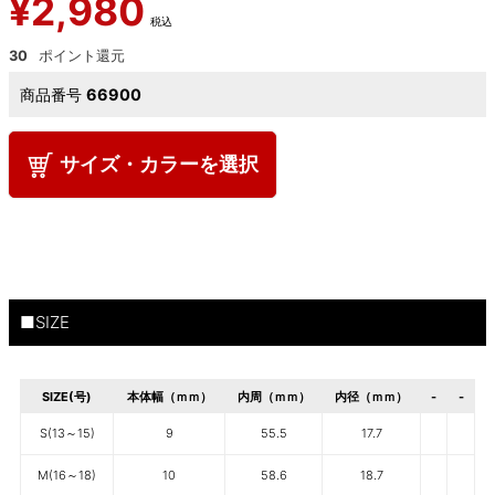
¥
2,980
税込
30
商品番号
66900
サイズ・カラーを選択
■SIZE
SIZE(号)
本体幅（ｍｍ）
内周（ｍｍ）
内径（ｍｍ）
-
-
S(13～15)
9
55.5
17.7
M(16～18)
10
58.6
18.7