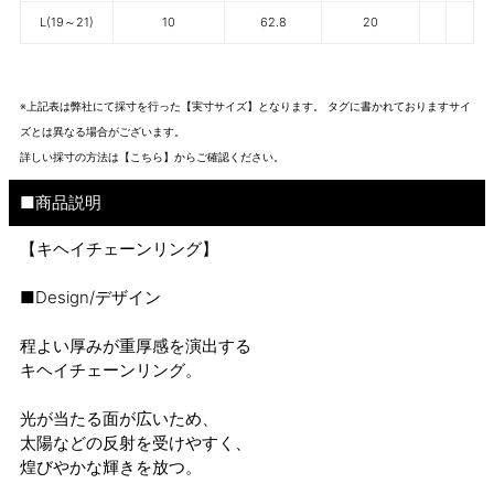
L(19～21)
10
62.8
20
※上記表は弊社にて採寸を行った【実寸サイズ】となります。 タグに書かれておりますサイ
ズとは異なる場合がございます。
詳しい採寸の方法は
【こちら】から
ご確認ください。
■商品説明
【キヘイチェーンリング】
■Design/デザイン
程よい厚みが重厚感を演出する
キヘイチェーンリング。
光が当たる面が広いため、
太陽などの反射を受けやすく、
煌びやかな輝きを放つ。