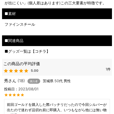
が出にくい」(個人差はあります)この三大要素が特徴です。
■素材
ファインスチール
■関連商品
■グッズ一覧は【
コチラ
】
1
5.00
秀
18
茨城県
50代
男性
購入者
投稿日
2023/08/01
前回ゴールドを購入した際バッチリだったので今回シルバーが
出たので迷わず品切れ前に即購入、いつもながら他には無い物