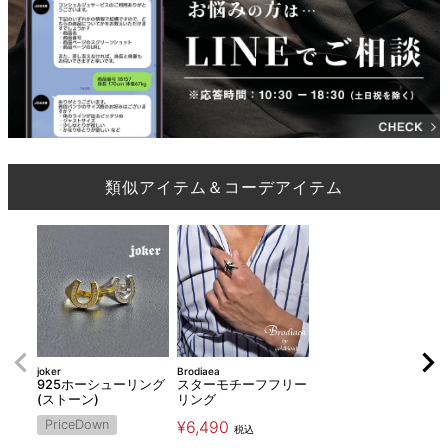
類似アイテム＆コーデアイテム
joker
Brodiaea
925ホーシューリング
スターモチーフフリー
(ストーン)
リング
PriceDown
¥
6,490
税込