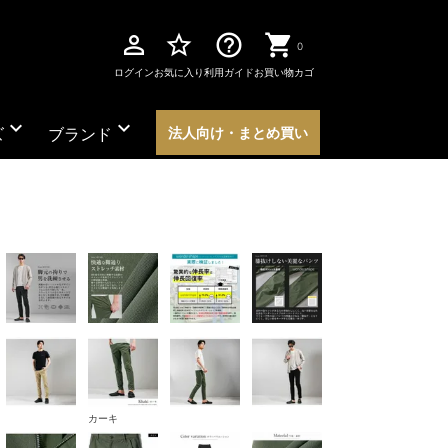
perm_identity
star_border
help_outline
0
ログイン
お気に入り
利用ガイド
お買い物カゴ
expand_more
expand_more
ズ
ブランド
法人向け・まとめ買い
カーキ