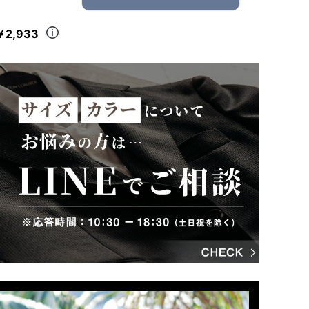
￥2,933