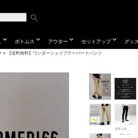
search
expand_more
expand_more
expand_more
expand_more
ス
ボトムス
アウター
セットアップ
グッ
ツ
【送料無料】ワンダーシェイプテーパードパンツ
ブラック