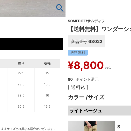
SOMEDIFF/サムディフ
【送料無料】ワンダーシ
商品番号
68022
送料無料
¥
8,800
渡り
裾幅
税込
27.5
15
80
28.5
15.5
送料込
29.5
16
カラー
サイズ
30.5
16.5
ライトベージュ
S
りますサイズとは異なる場合がございます。