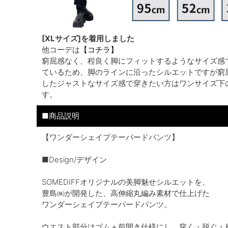
[XLサイズ]を着用しました
他コーデは
【コチラ】
窮屈感なく、程良く脚にフィットするようなサイズ感
ているため、脚のラインに沿ったシルエットですが窮
したジャストなサイズ感で穿きたい方はワンサイズ下
す。
■商品説明
【ワンダーシェイプテーパードパンツ】
■Design/デザイン
SOMEDIFFオリジナルの美脚魅せシルエットを、
豊島㈱が開発した、高伸縮丸編み素材で仕上げた
ワンダーシェイプテーパードパンツ。
ウエスト部分はゴム＋前開き仕様にし、穿く・脱ぐ・