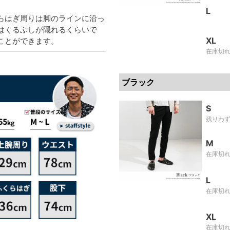
L
らはぎ周りは脚のラインに沿っ
はくるぶしが隠れるくらいで
XL
ことができます。
在庫切
ブラック
S
残りわ
M
在庫切
L
在庫切
XL
在庫切