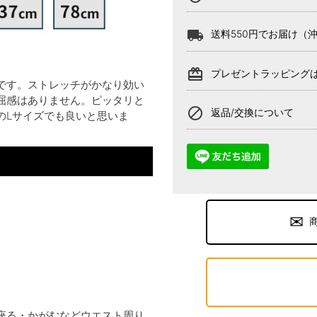
local_shipping
送料550円でお届け（
card_giftcard
プレゼントラッピング
です。ストレッチがかなり効い
屈感はありません。ピッタリと
block
返品/交換について
のLサイズでも良いと思いま
座る・かがむなどウエスト周り