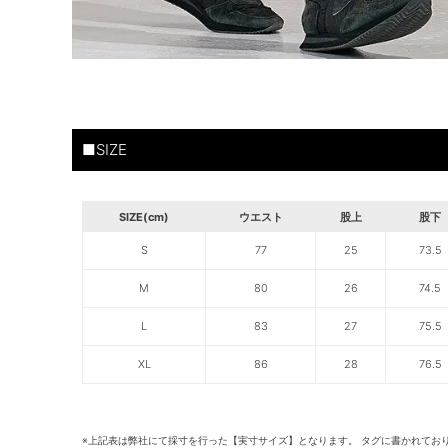
■SIZE
SIZE(cm)
ウエスト
股上
股下
S
77
25
73.5
M
80
26
74.5
L
83
27
75.5
XL
86
28
76.5
※上記表は弊社にて採寸を行った【実寸サイズ】となります。 タグに書かれてお