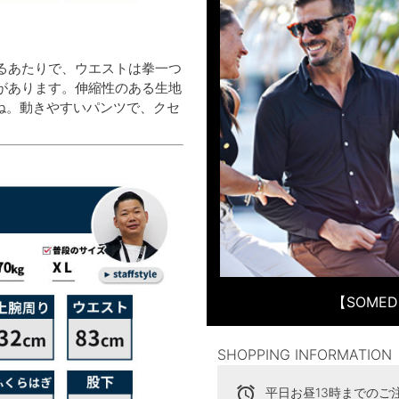
るあたりで、ウエストは拳一つ
があります。伸縮性のある生地
ね。動きやすいパンツで、クセ
【SOME
SHOPPING INFORMATION
alarm
平日お昼13時までのご