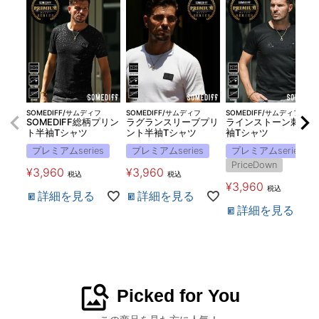
SOMEDIFF/サムディフ
SOMEDIFF/サムディフ
SOMEDIFF/サムディフ
SOMEDIFF総柄プリン
ラグランスリーブプリ
ラインストーン刺繍半
ト半袖Tシャツ
ント半袖Tシャツ
袖Tシャツ
プレミアムseries
プレミアムseries
プレミアムseries
PriceDown
¥
3,960
¥
3,960
税込
税込
¥
3,960
税込
詳細を見る
詳細を見る
詳細を見る
image_search
Picked for You