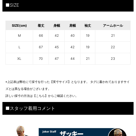
■SIZE
SIZE(cm)
着丈
身幅
肩幅
袖丈
アームホール
M
66
42
40
19
21
L
67
45
42
19
22
XL
70
47
44
21
23
※上記表は弊社にて採寸を行った【実寸サイズ】となります。 タグに書かれておりますサイ
ズとは異なる場合がございます。
詳しい採寸の方法は
【こちら】から
ご確認ください。
■スタッフ着用コメント