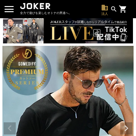
business
search
全力で遊びを楽しむオトナの男達へ。
法人