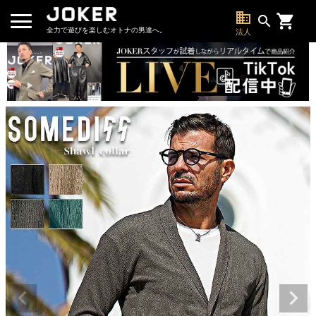
business
search
全力で遊びを楽しむオトナの男達へ。
法人