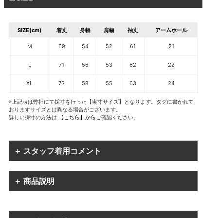
SIZE(cm)
着丈
身幅
肩幅
袖丈
アームホール
M
69
54
52
61
21
L
71
56
53
62
22
XL
73
58
55
63
24
※上記表は弊社にて採寸を行った【実寸サイズ】となります。タグに書かれて
おりますサイズとは異なる場合がございます。
詳しい採寸の方法は
【こちら】から
ご確認ください。
＋ スタッフ着用コメント
＋ 商品説明