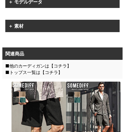
＋ モデルデータ
＋ 素材
関連商品
■他のカーディガンは【
コチラ
】
■トップス一覧は【
コチラ
】