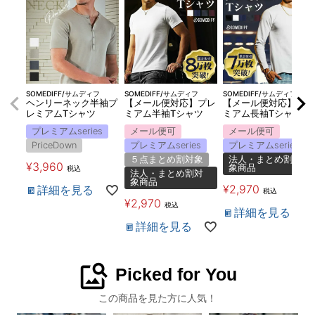
SOMEDIFF/サムディフ
SOMEDIFF/サムディフ
SOMEDIFF/サムディフ
ヘンリーネック半袖プ
【メール便対応】プレ
【メール便対応】プレ
レミアムTシャツ
ミアム半袖Tシャツ
ミアム長袖Tシャツ
プレミアムseries
メール便可
メール便可
PriceDown
プレミアムseries
プレミアムseries
５点まとめ割対象
法人・まとめ割対
¥
3,960
象商品
税込
法人・まとめ割対
象商品
¥
2,970
詳細を見る
税込
¥
2,970
税込
詳細を見る
詳細を見る
image_search
Picked for You
この商品を見た方に人気！