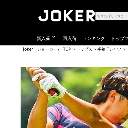
expand_more
新入荷
再入荷
ランキング
トップ
joker（ジョーカー）-TOP
トップス
半袖 Tシャツ