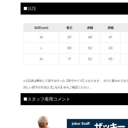
■SIZE
SIZE(cm)
着丈
身幅
肩幅
M
67
48
41
L
69
50
43
XL
71
52
45
※上記表は弊社にて採寸を行った【実寸サイズ】となります。 タグに書かれてお
詳しい採寸の方法は
【こちら】から
ご確認ください。
■スタッフ着用コメント