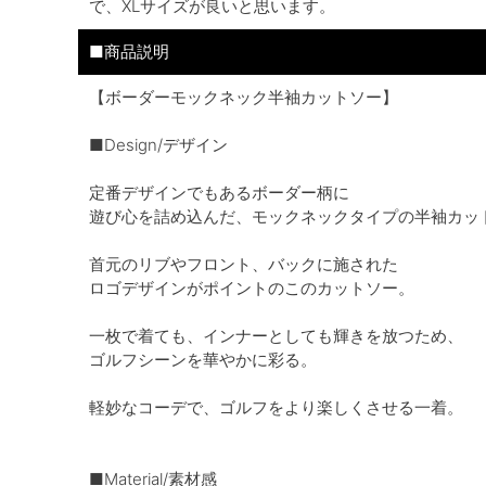
で、XLサイズが良いと思います。
■商品説明
【ボーダーモックネック半袖カットソー】
■Design/デザイン
定番デザインでもあるボーダー柄に
遊び心を詰め込んだ、モックネックタイプの半袖カッ
首元のリブやフロント、バックに施された
ロゴデザインがポイントのこのカットソー。
一枚で着ても、インナーとしても輝きを放つため、
ゴルフシーンを華やかに彩る。
軽妙なコーデで、ゴルフをより楽しくさせる一着。
■Material/素材感