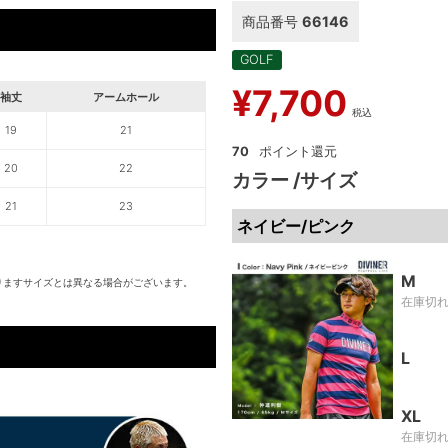
商品番号
66146
GOLF
¥
7,700
袖丈
アームホール
税込
19
21
70
20
22
カラー
サイズ
21
23
ネイビー/ピンク
M
りますサイズとは異なる場合がございます。
在庫切
L
XL
在庫切