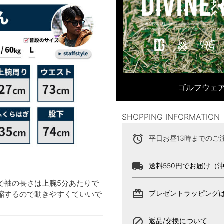
ゴルフウェア
SHOPPING INFORMATION
alarm
平日お昼13時までのご
local_shipping
送料550円でお届け（
で袖の長さは上腕5分あたりで
card_giftcard
プレゼントラッピング
縮するので動きやすくていいで
block
返品/交換について