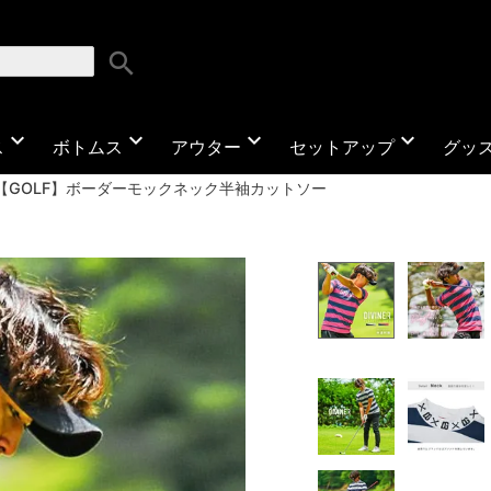
search
expand_more
expand_more
expand_more
expand_more
ス
ボトムス
アウター
セットアップ
グッ
【GOLF】ボーダーモックネック半袖カットソー