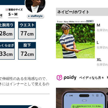
ネイビー/ホワイト
M
在庫切
L
在庫切
XL
在庫切
ペイディなら月々
で伸縮性のある生地感なので、
きにはインナーとして使えるの