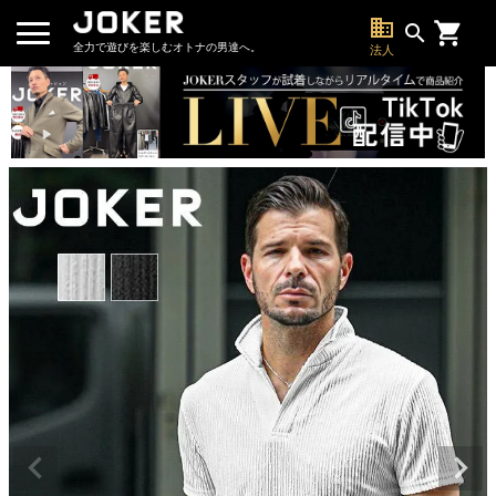
business
search
全力で遊びを楽しむオトナの男達へ。
法人