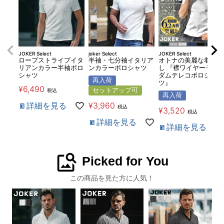
JOKER Select
joker Select
JOKER Select
ロープストライプイタ
半袖・七分袖イタリア
オトナの美麗な着こな
リアンカラー半袖ポロ
ンカラーポロシャツ
し 『襟ワイヤーラン
シャツ
ダムテレコポロシャ
再入荷
ツ』
¥
6,490
セットアップ可
税込
再入荷
詳細を見る
¥
3,960
税込
¥
3,520
税込
詳細を見る
詳細を見る
image_search
Picked for You
この商品を見た方に人気！