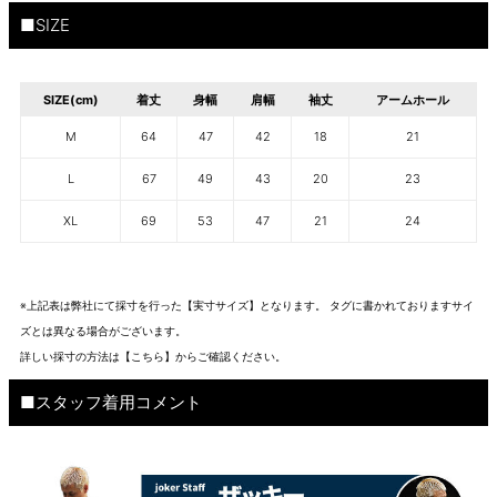
■SIZE
SIZE(cm)
着丈
身幅
肩幅
袖丈
アームホール
M
64
47
42
18
21
L
67
49
43
20
23
XL
69
53
47
21
24
※上記表は弊社にて採寸を行った【実寸サイズ】となります。 タグに書かれておりますサイ
ズとは異なる場合がございます。
詳しい採寸の方法は
【こちら】から
ご確認ください。
■スタッフ着用コメント