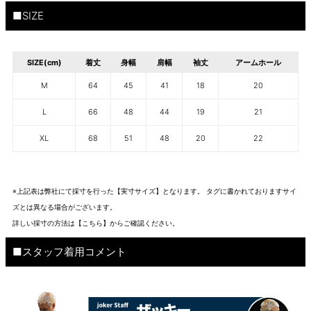
■SIZE
SIZE(cm)
着丈
身幅
肩幅
袖丈
アームホール
M
64
45
41
18
20
L
66
48
44
19
21
XL
68
51
48
20
22
※上記表は弊社にて採寸を行った【実寸サイズ】となります。 タグに書かれておりますサイ
ズとは異なる場合がございます。
詳しい採寸の方法は
【こちら】から
ご確認ください。
■スタッフ着用コメント