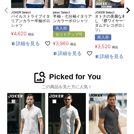
JOKER Select
joker Select
JOKER Select
パイルストライプイタ
半袖・七分袖イタリア
オトナの美麗な着こな
リアンカラー半袖ポロ
ンカラーポロシャツ
し 『襟ワイヤーラン
シャツ
ダムテレコポロシャ
再入荷
ツ』
¥
4,620
セットアップ可
税込
再入荷
詳細を見る
¥
3,960
税込
¥
3,520
税込
詳細を見る
詳細を見る
image_search
Picked for You
この商品を見た方に人気！