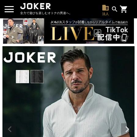
business
search
全力で遊びを楽しむオトナの男達へ。
法人