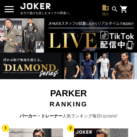
business
search
全力で遊びを楽しむオトナの男達へ。
法人
PARKER
RANKING
パーカー・トレーナー
人気ランキング毎日Update!