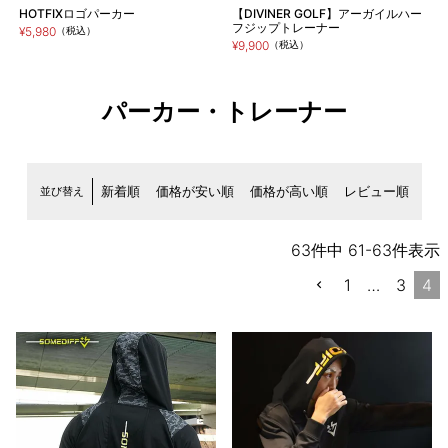
HOTFIXロゴパーカー
【DIVINER GOLF】アーガイルハー
フジップトレーナー
¥5,980
（税込）
¥9,900
（税込）
パーカー・トレーナー
並び替え
新着順
価格が安い順
価格が高い順
レビュー順
63
件中
61
-
63
件表示
1
…
3
4