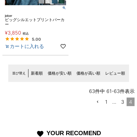
joker
ビッグシルエットプリントパーカ
ー
¥
3,850
税込
5.00
カートに入れる
並び替え
新着順
価格が安い順
価格が高い順
レビュー順
63
件中
61
-
63
件表示
1
…
3
4
YOUR RECOMEND
favorite