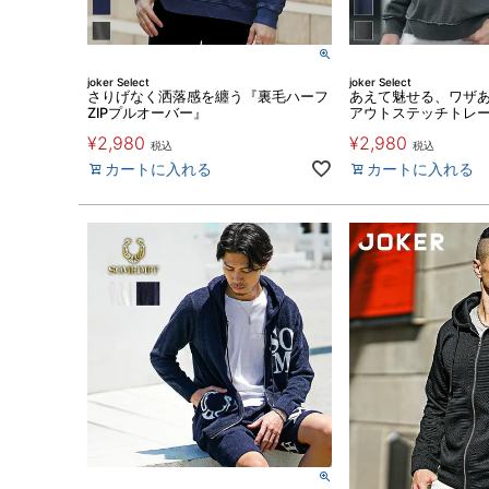
joker Select
joker Select
さりげなく洒落感を纏う『裏毛ハーフ
あえて魅せる、ワザ
ZIPプルオーバー』
アウトステッチトレ
¥
2,980
¥
2,980
税込
税込
カートに入れる
カートに入れる