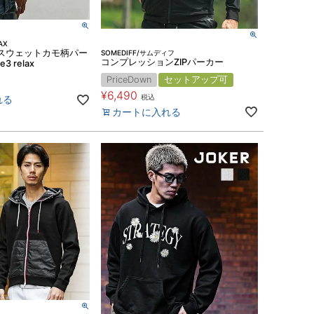
AX
スウェットカモ柄パー
SOMEDIFF/サムディフ
コンプレッションZIPパーカー
e3 relax
PriceDown
セットアップ可
¥
6,490
税込
れる
カートに入れる