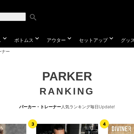
search
expand_more
expand_more
expand_more
expand_more
ス
ボトムス
アウター
セットアップ
グッ
ーナー
PARKER
RANKING
パーカー・トレーナー
人気ランキング毎日Update!