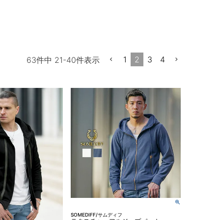
1
2
3
4
63
件中
21
-
40
件表示
SOMEDIFF/サムディフ