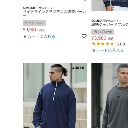
SOMEDIFF/サムディフ
サイドラインスラブデニム切替パーカ
ー
SOMEDIFF/サムディフ
PriceDown
総柄ジャガードフル
¥
6,980
税込
PriceDown
カートに入れる
¥
3,980
税込
5.00
カートに入れる