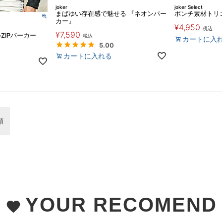
joker
joker Select
まばゆい存在感で魅せる 『ネオンパー
ポンチ素材トリコ
カー』
¥
4,950
税込
¥
7,590
ZIPパーカー
税込
カートに入
5.00
カートに入れる
順
YOUR RECOMEND
favorite