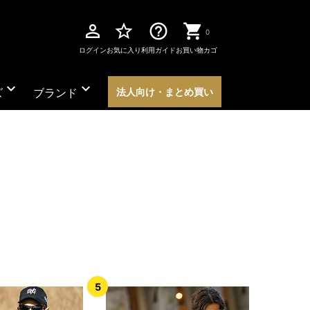
perm_identity
star_border
help_outline
0
ログイン
お気に入り
利用ガイド
お買い物カゴ
expand_more
expand_more
ズ
ブランド
法人向け・まとめ買い