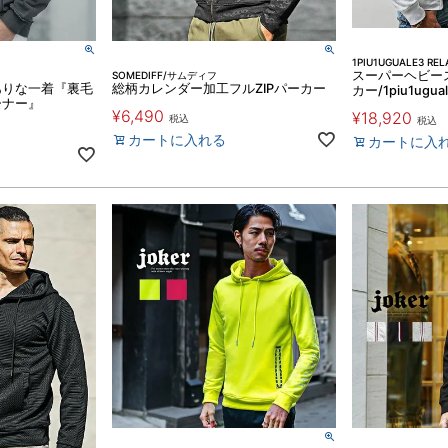
1PIU1UGUALE3 REL
スーパーヘビー
SOMEDIFF/サムディフ
ありな一着『裏毛
総柄カレンダー加工フルZIPパーカー
カー/1piu1ugual
ーナー』
¥
6,490
¥
18,920
税込
税込
カートに入れる
カートに入