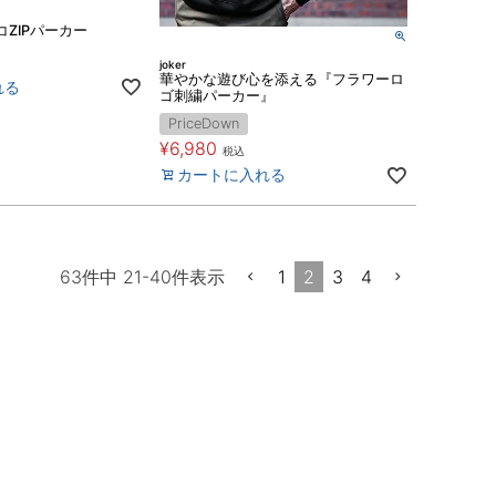
ZIPパーカー
joker
華やかな遊び心を添える『フラワーロ
れる
ゴ刺繍パーカー』
PriceDown
¥
6,980
税込
カートに入れる
1
2
3
4
63
件中
21
-
40
件表示