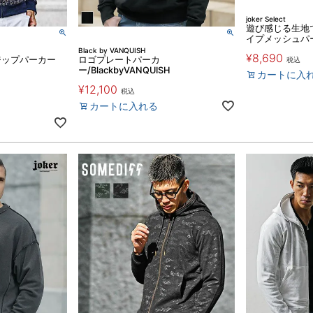
joker Select
遊び感じる生地
イプメッシュパ
Black by VANQUISH
¥
8,690
ジップパーカー
ロゴプレートパーカ
税込
ー/BlackbyVANQUISH
カートに入
¥
12,100
税込
カートに入れる