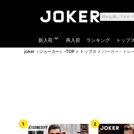
expand_more
新入荷
再入荷
ランキング
トップ
joker（ジョーカー）-TOP
トップス
パーカー・トレ