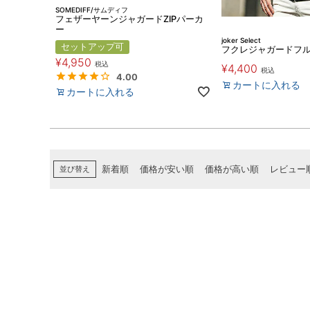
SOMEDIFF/サムディフ
フェザーヤーンジャガードZIPパーカ
ー
joker Select
セットアップ可
フクレジャガードフル
¥
4,950
税込
¥
4,400
税込
4.00
カートに入れる
カートに入れる
並び替え
新着順
価格が安い順
価格が高い順
レビュー