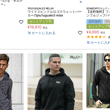
をつける『キルテ
カー』
1PIU1UGUALE3 RELAX
SOMEDIFF/サムデ
ワイドスピンドルロゴスウェットパー
【送料無料】フ
カー/1piu1uguale3 relax
ンフルジップパ
セットアップ可
送料無料
Pr
¥
19,910
セットアップ
税込
¥
4,990
カートに入れる
税込
4
カートに入