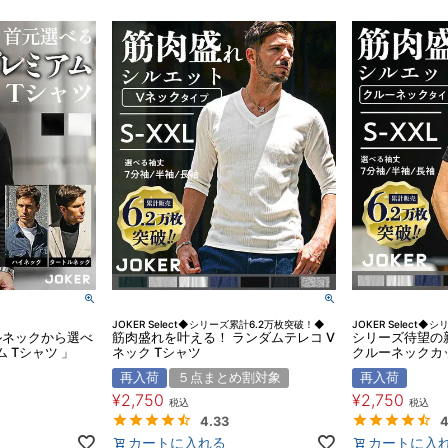
JOKER Select◆シリーズ累計6.2万枚突破！◆
JOKER Select
ルネックから選べ
筋肉盛れを叶える！ ランダムテレコ V
シリーズ待望の
 Tシャツ 」
ネック Tシャツ
クルーネックカ
再入荷
５点まとめ割対象
再入荷
¥
2,750
¥
2,750
税込
税込
4.33
4
カートに入れる
カートに入