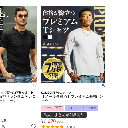
◆シリーズ累計6.2万枚突破！◆
SOMEDIFF/サムディフ
新型『ランダムテレコ
【メール便対応】プレミアム長袖Tシ
ットソー』
ャツ
メール便可
プレミアムseries
法人・まとめ割対象商品
.29
¥
2,970
税込
れる
4.83