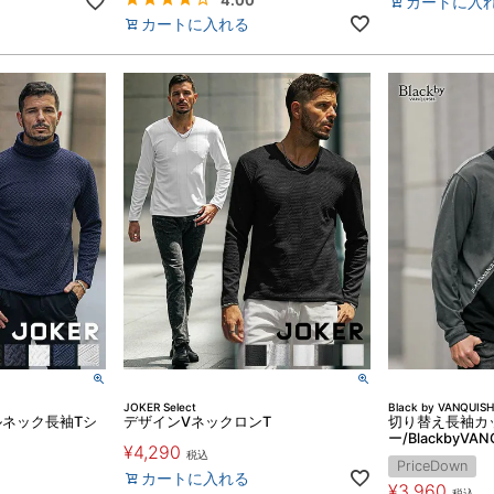
4.00
カートに入
カートに入れる
JOKER Select
Black by VANQUISH
ネック長袖Tシ
デザインVネックロンT
切り替え長袖カ
ー/BlackbyVAN
¥
4,290
税込
PriceDown
カートに入れる
¥
3,960
税込