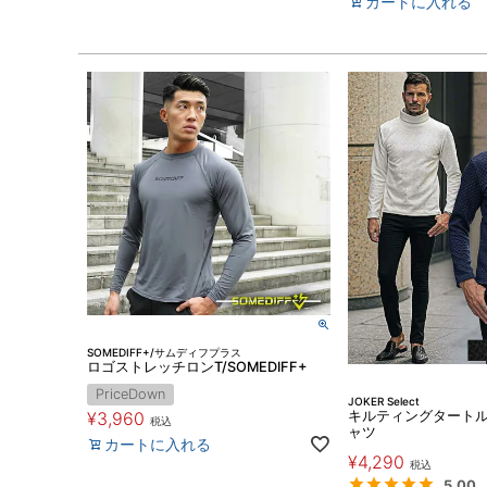
カートに入れる
SOMEDIFF+/サムディフプラス
ロゴストレッチロンT/SOMEDIFF+
PriceDown
JOKER Select
キルティングタートル
¥
3,960
税込
ャツ
カートに入れる
¥
4,290
税込
5.00