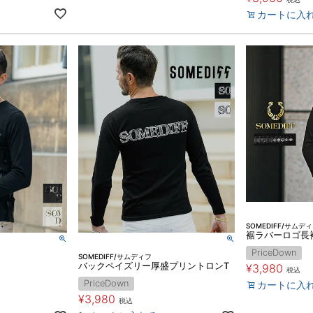
カートに入
SOMEDIFF/サムデ
裾ラバーロゴ長
PriceDown
SOMEDIFF/サムディフ
バックペイズリー厚盛プリントロンT
¥
3,980
税込
PriceDown
カートに入
¥
3,980
税込