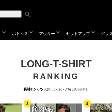
search
expand_more
expand_more
expand_more
expand_more
ス
ボトムス
アウター
セットアップ
グッ
LONG-T-SHIRT
RANKING
長袖Tシャツ
人気ランキング毎日Update!