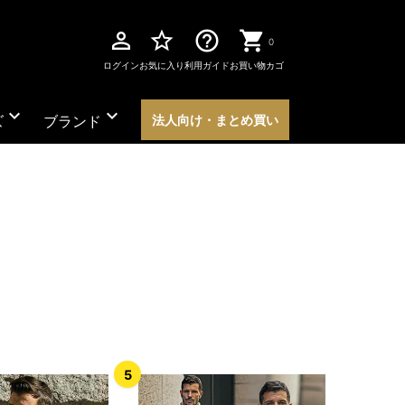
perm_identity
star_border
help_outline
0
ログイン
お気に入り
利用ガイド
お買い物カゴ
expand_more
expand_more
ズ
ブランド
法人向け・まとめ買い