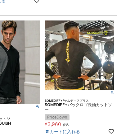
れる
SOMEDIFF+/サムディフプラス
SOMEDIFF+バックロゴ長袖カットソ
ー
PriceDown
ットソ
QUISH
¥
3,960
税込
カートに入れる