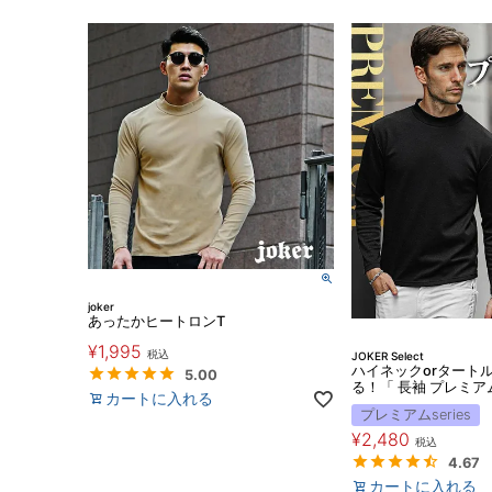
joker
あったかヒートロンT
¥
1,995
税込
JOKER Select
ハイネックorタート
5.00
る！「 長袖 プレミアム
カートに入れる
プレミアムseries
¥
2,480
税込
4.67
カートに入れる