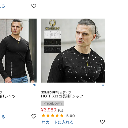
れる
ィフ
SOMEDIFF/サムディフ
袖Tシャツ
HOTFIXロゴ長袖Tシャツ
PriceDown
¥
3,980
税込
5.00
れる
カートに入れる