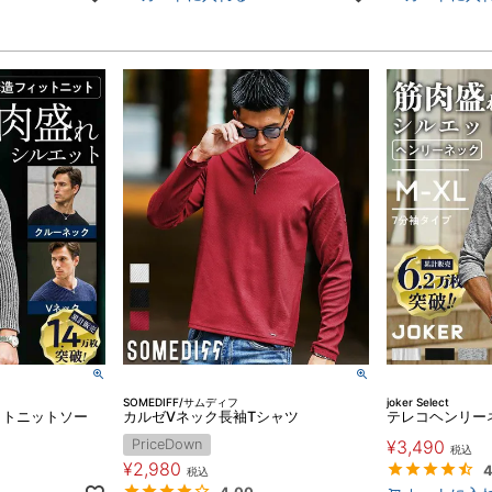
SOMEDIFF/サムディフ
joker Select
ットニットソー
カルゼVネック長袖Tシャツ
テレコヘンリー
PriceDown
¥
3,490
税込
¥
2,980
4
税込