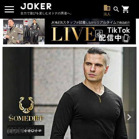
business
search
全力で遊びを楽しむオトナの男達へ。
法人