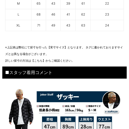
M
65
43
39
61
22
L
68
46
41
62
23
XL
71
49
43
63
24
※上記表は弊社にて採寸を行った【実寸サイズ】となります。 タグに書かれておりますサイ
ズとは異なる場合がございます。
詳しい採寸の方法は
【こちら】から
ご確認ください。
■スタッフ着用コメント