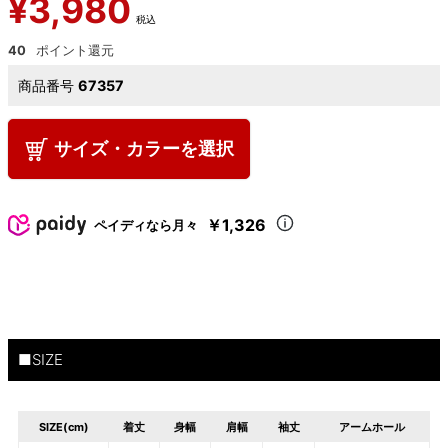
¥
3,980
税込
40
商品番号
67357
サイズ・カラーを選択
￥1,326
ペイディなら月々
■SIZE
SIZE(cm)
着丈
身幅
肩幅
袖丈
アームホール