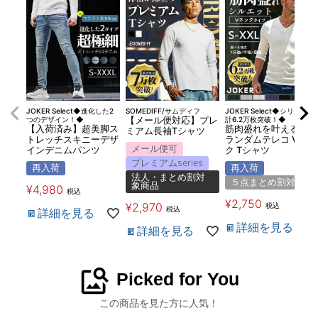
JOKER Select◆進化した2
SOMEDIFF/サムディフ
JOKER Select◆シリーズ累
つのデザイン！◆
【メール便対応】プレ
計6.2万枚突破！◆
【入荷済み】超美脚ス
筋肉盛れを叶える！
ミアム長袖Tシャツ
トレッチスキニーデザ
ランダムテレコ Vネッ
メール便可
インデニムパンツ
ク Tシャツ
プレミアムseries
再入荷
再入荷
法人・まとめ割対
５点まとめ割対象
象商品
¥
4,980
税込
¥
2,750
¥
2,970
税込
税込
詳細を見る
詳細を見る
詳細を見る
image_search
Picked for You
この商品を見た方に人気！