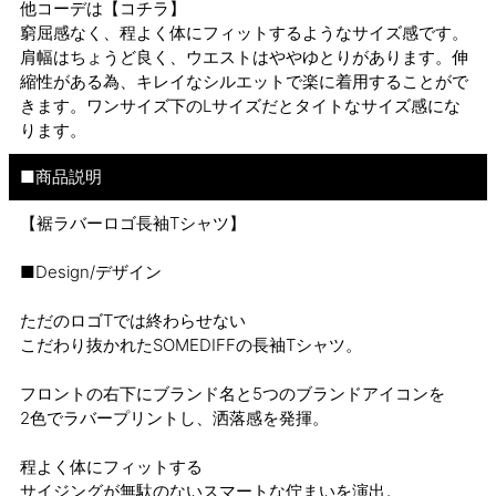
他コーデは
【コチラ】
窮屈感なく、程よく体にフィットするようなサイズ感です。
肩幅はちょうど良く、ウエストはややゆとりがあります。伸
縮性がある為、キレイなシルエットで楽に着用することがで
きます。ワンサイズ下のLサイズだとタイトなサイズ感にな
ります。
■商品説明
【裾ラバーロゴ長袖Tシャツ】
■Design/デザイン
ただのロゴTでは終わらせない
こだわり抜かれたSOMEDIFFの長袖Tシャツ。
フロントの右下にブランド名と5つのブランドアイコンを
2色でラバープリントし、洒落感を発揮。
程よく体にフィットする
サイジングが無駄のないスマートな佇まいを演出。