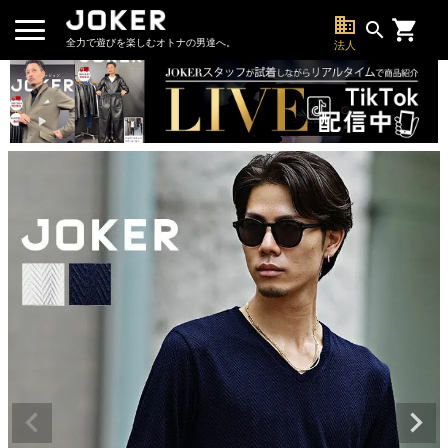
business
search
全力で遊びを楽しむオトナの男達へ。
法人