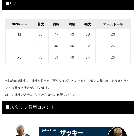
■SIZE
SIZE(cm)
着丈
身幅
肩幅
袖丈
アームホール
M
65
47
43
60
23
L
69
49
46
62
24
XL
72
51
49
64
25
※上記表は弊社にて採寸を行った【実寸サイズ】となります。 タグに書かれておりますサイ
ズとは異なる場合がございます。
詳しい採寸の方法は
【こちら】から
ご確認ください。
■スタッフ着用コメント