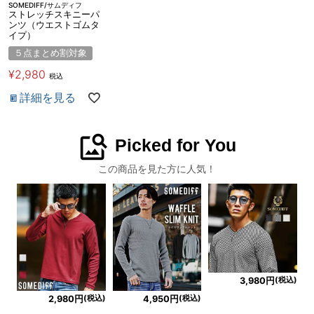
SOMEDIFF/サムディフ
ストレッチスキニーパ
ンツ（ウエストゴムタ
イプ）
５点まとめ割対象
¥
2,980
税込
詳細を見る
image_search
Picked for You
この商品を見た方に人気！
(税込)
3,980円
(税込)
(税込)
2,980円
4,950円