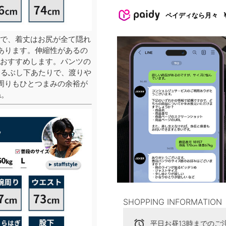
ペイディなら月々
で、着丈はお尻が全て隠れ
あります。伸縮性があるの
をおすすめします。パンツの
くるぶし下あたりで、渡りや
周りもひとつまみの余裕が
ね。
SHOPPING INFORMATION
alarm
平日お昼13時までのご