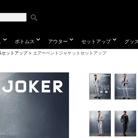
search
expand_more
expand_more
expand_more
expand_more
ス
ボトムス
アウター
セットアップ
グッ
系セットアップ
エアーベントジャケットセットアップ