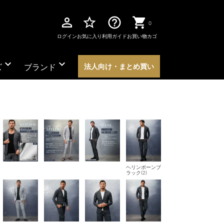
perm_identity
star_border
help_outline
0
ログイン
お気に入り
利用ガイド
お買い物カゴ
expand_more
expand_more
ズ
ブランド
法人向け・まとめ買い
ヘリンボーンブ
ラック(2)