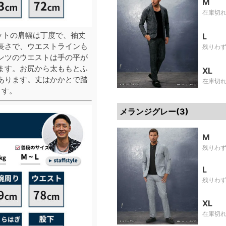
M
在庫切
ットの肩幅は丁度で、袖丈
L
長さで、ウエストラインも
残りわ
ンツのウエストは手の平が
ます。お尻から太ももとふ
XL
あります。丈はかかとで踏
在庫切
ます。
メランジグレー(3)
M
残りわ
L
残りわ
XL
在庫切