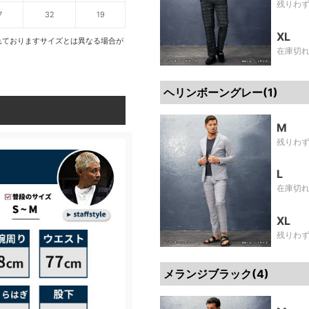
残りわ
7
32
19
XL
れておりますサイズとは異なる場合が
在庫切
ヘリンボーングレー(1)
M
残りわ
L
在庫切
XL
残りわ
メランジブラック(4)