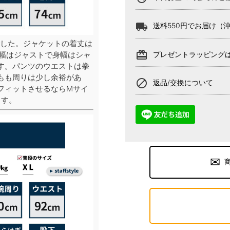
local_shipping
送料550円でお届け（
した。ジャケットの着丈は
card_giftcard
プレゼントラッピング
肩幅はジャストで身幅はシャ
す。パンツのウエストは拳
もも周りは少し余裕があ
block
返品/交換について
フィットさせるならMサイ
ます。