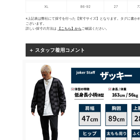
XL
86-92
27
7
※上記表は弊社にて採寸を行った【実寸サイズ】となります。タグに書か
ございます。
詳しい採寸の方法は
【こちら】から
ご確認ください。
＋ スタッフ着用コメント