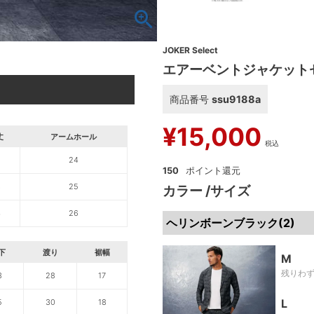
JOKER Select
エアーベントジャケット
商品番号
ssu9188a
¥
15,000
丈
アームホール
税込
2
24
150
3
25
カラー
サイズ
4
26
ヘリンボーンブラック(2)
下
渡り
裾幅
M
残りわ
3
28
17
L
5
30
18