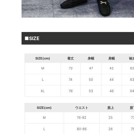
■SIZE
SIZE(cm)
着丈
身幅
肩幅
袖
M
72
47
42
6
L
74
50
44
6
XL
76
53
46
6
SIZE(cm)
ウエスト
股上
股
M
76-82
25
7
L
80-86
26
7