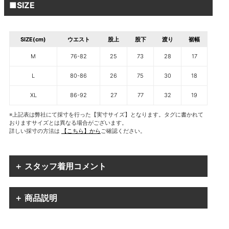
■SIZE
SIZE(cm)
ウエスト
股上
股下
渡り
裾幅
M
76-82
25
73
28
17
L
80-86
26
75
30
18
XL
86-92
27
77
32
19
※上記表は弊社にて採寸を行った【実寸サイズ】となります。タグに書かれて
おりますサイズとは異なる場合がございます。
詳しい採寸の方法は
【こちら】から
ご確認ください。
＋ スタッフ着用コメント
＋ 商品説明