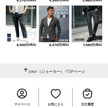
6,270円
4,950円
3,960円
(税込)
(税込)
(税込)
6,930円
8,470円
7,590円
arrow_upward
joker（ジョーカー）-TOPページ
マイページ
お気に入り
注文履歴