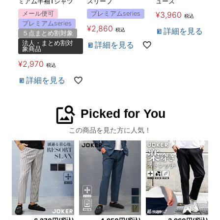
ミアム半袖Tシャツ
スリーブ
ューズ
メール便可
プレミアムseries
¥
3,960
税込
プレミアムseries
¥
2,860
詳細を見る
税込
５点まとめ割対象
法人・まとめ割対
詳細を見る
象商品
¥
2,970
税込
詳細を見る
image_search
Picked for You
この商品を見た方に人気！
(税込)
(税込)
(税込)