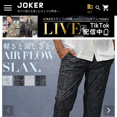
business
search
全力で遊びを楽しむオトナの男達へ。
法人