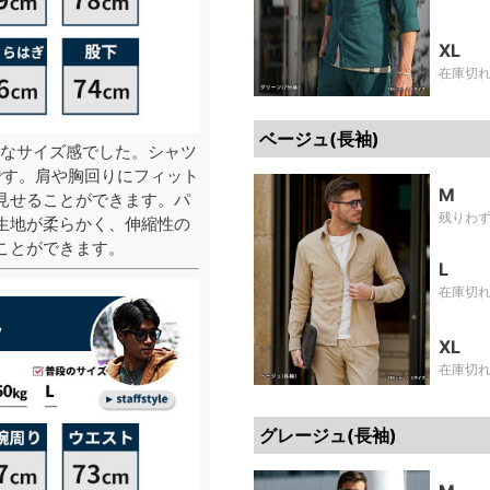
XL
在庫切
ベージュ(長袖)
なサイズ感でした。シャツ
です。肩や胸回りにフィット
M
見せることができます。パ
残りわ
生地が柔らかく、伸縮性の
ことができます。
L
在庫切
XL
在庫切
グレージュ(長袖)