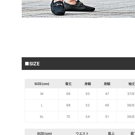
■SIZE
SIZE(cm)
着丈
身幅
肩幅
袖丈
M
66
50
47
37/6
L
68
52
49
38/6
XL
70
54
51
39/6
SIZE(cm)
ウエスト
股上
股