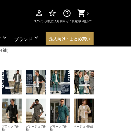
perm_identity
star_border
help_outline
0
ログイン
お気に入り
利用ガイド
お買い物カゴ
expand_more
expand_more
ズ
ブランド
法人向け・まとめ買い
分袖）
ブラック(7分
グレージュ(7分
グリーン(7分
ベージュ(長袖)
袖)
袖)
袖)