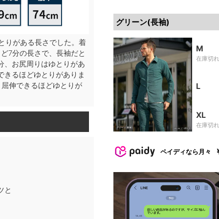
グリーン(長袖)
とりがある長さでした。着
M
ど7分の長さで、長袖だと
在庫切
分、お尻周りはゆとりがあ
できるほどゆとりがありま
。屈伸できるほどゆとりが
L
XL
在庫切
ペイディなら月々
ツと