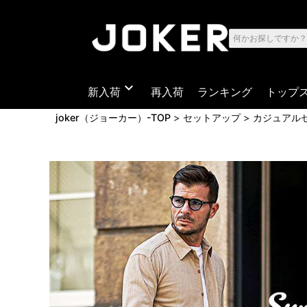
expand_more
新入荷
再入荷
ランキング
トップ
joker（ジョーカー）-TOP
セットアップ
カジュアル