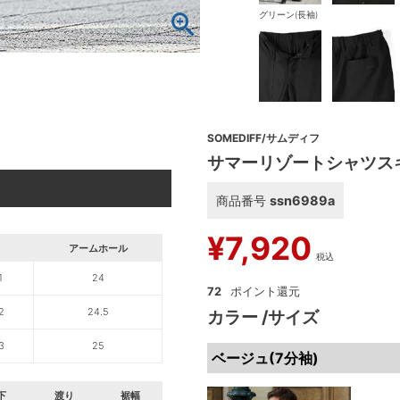
グリーン(長袖)
SOMEDIFF/サムディフ
サマーリゾートシャツス
商品番号
ssn6989a
¥
7,920
アームホール
税込
1
24
72
2
24.5
カラー
サイズ
3
25
ベージュ(7分袖)
下
渡り
裾幅