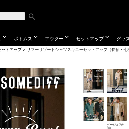
search
expand_more
expand_more
expand_more
expand_more
ス
ボトムス
アウター
セットアップ
グッ
セットアップ
サマーリゾートシャツスキニーセットアップ（長袖・七
ベージュ(7分
袖)