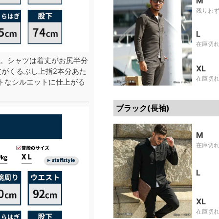
M
残りわ
L
在庫切
。シャツは着丈がお尻半分
XL
丈がくるぶし上指2本分あた
在庫切
トなシルエットに仕上がる
ブラック(長袖)
M
在庫切
L
XL
在庫切