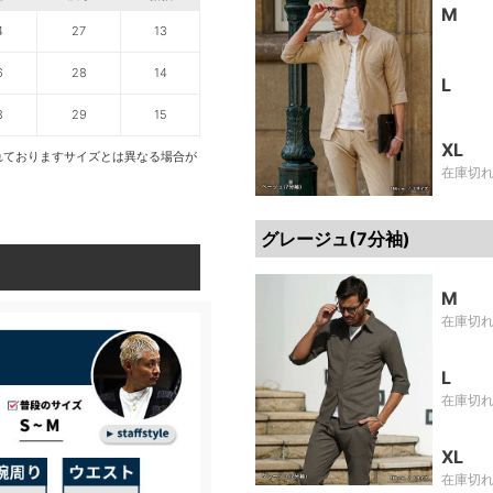
M
4
27
13
6
28
14
L
8
29
15
XL
れておりますサイズとは異なる場合が
在庫切
グレージュ(7分袖)
M
在庫切
L
在庫切
XL
在庫切