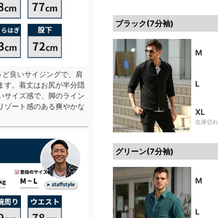
ブラック(7分袖)
M
うど良いサイジングで、肩
L
ます。着丈はお尻が半分隠
いサイズ感で、脚のライン
リゾート感のある爽やかな
XL
在庫切
グリーン(7分袖)
M
L