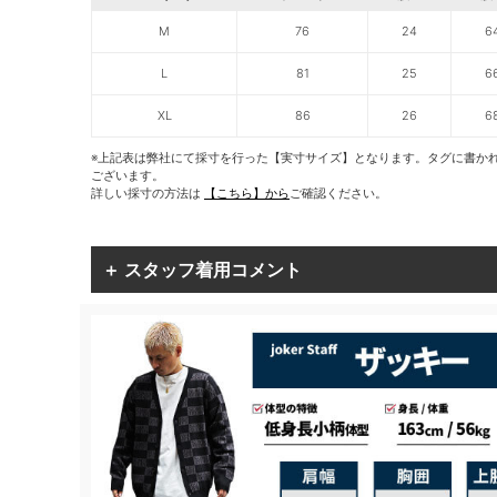
M
76
24
6
L
81
25
6
XL
86
26
6
※上記表は弊社にて採寸を行った【実寸サイズ】となります。タグに書か
ございます。
詳しい採寸の方法は
【こちら】から
ご確認ください。
＋ スタッフ着用コメント