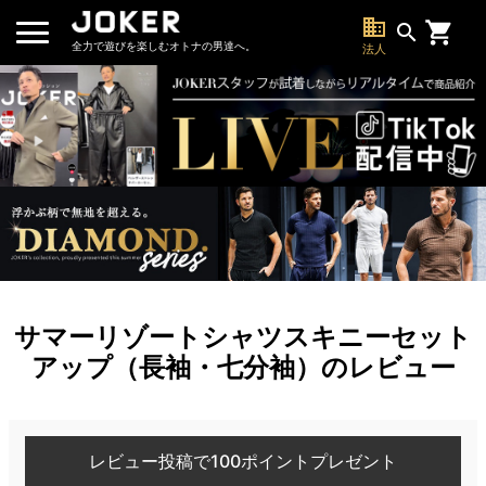
business
search
全力で遊びを楽しむオトナの男達へ。
法人
サマーリゾートシャツスキニーセット
アップ（長袖・七分袖）のレビュー
レビュー投稿で100ポイントプレゼント