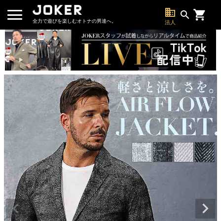
business
search
全力で遊びを楽しむオトナの男達へ。
法人