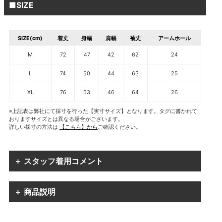
■SIZE
SIZE(cm)
着丈
身幅
肩幅
袖丈
アームホール
M
72
47
42
62
24
L
74
50
44
63
25
XL
76
53
46
64
26
※上記表は弊社にて採寸を行った【実寸サイズ】となります。タグに書かれて
おりますサイズとは異なる場合がございます。
詳しい採寸の方法は
【こちら】から
ご確認ください。
＋ スタッフ着用コメント
＋ 商品説明