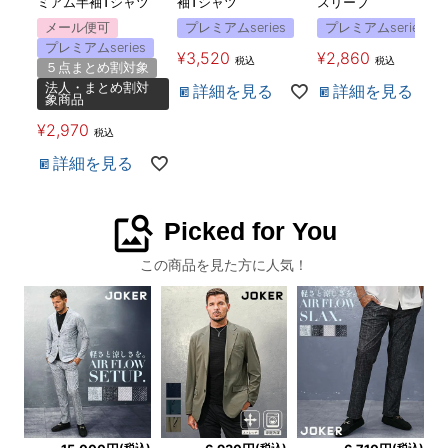
ミアム半袖Tシャツ
袖Tシャツ
スリーブ
メール便可
プレミアムseries
プレミアムseries
プレミアムseries
¥
3,520
¥
2,860
税込
税込
５点まとめ割対象
法人・まとめ割対
詳細を見る
詳細を見る
象商品
¥
2,970
税込
詳細を見る
image_search
Picked for You
この商品を見た方に人気！
(税込)
(税込)
(税込)