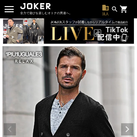
business
search
全力で遊びを楽しむオトナの男達へ。
法人