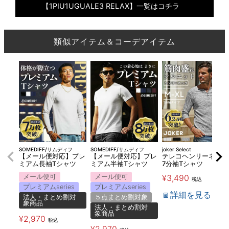
【1PIU1UGUALE3 RELAX】一覧はコチラ
類似アイテム＆コーデアイテム
SOMEDIFF/サムディフ
SOMEDIFF/サムディフ
joker Select
【メール便対応】プレ
【メール便対応】プレ
テレコヘンリーネック
ミアム長袖Tシャツ
ミアム半袖Tシャツ
7分袖Tシャツ
メール便可
メール便可
¥
3,490
税込
プレミアムseries
プレミアムseries
詳細を見る
法人・まとめ割対
５点まとめ割対象
象商品
法人・まとめ割対
象商品
¥
2,970
税込
¥
2,970