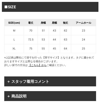
■SIZE
SIZE(cm)
着丈
身幅
肩幅
袖丈
アームホール
M
70
51
43
62
23
L
72.5
53
44
63
24
XL
75
55
45
64
25
※上記表は弊社にて採寸を行った【実寸サイズ】となります。タグに書かれて
おりますサイズとは異なる場合がございます。
詳しい採寸の方法は
【こちら】から
ご確認ください。
＋ スタッフ着用コメント
＋ 商品説明