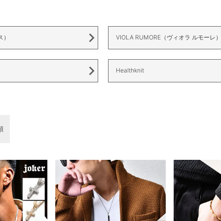
ス）
VIOLA RUMORE（ヴィオラ ルモーレ
Healthknit
順