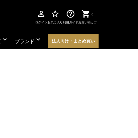
perm_identity
star_border
help_outline
0
ログイン
お気に入り
利用ガイド
お買い物カゴ
expand_more
expand_more
ズ
ブランド
法人向け・まとめ買い