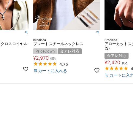
Brodiaea
Brodiaea
『クロスロイヤル
プレートスチールネックレス
アローカットス
(S)
PriceDown
金アレ対応
金アレ対応
¥
2,970
税込
¥
2,420
税込
4.75
4
カートに入れる
カートに入