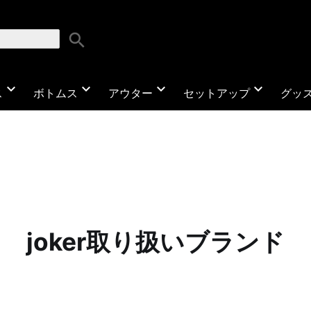
search
expand_more
expand_more
expand_more
expand_more
ス
ボトムス
アウター
セットアップ
グッ
joker取り扱いブランド