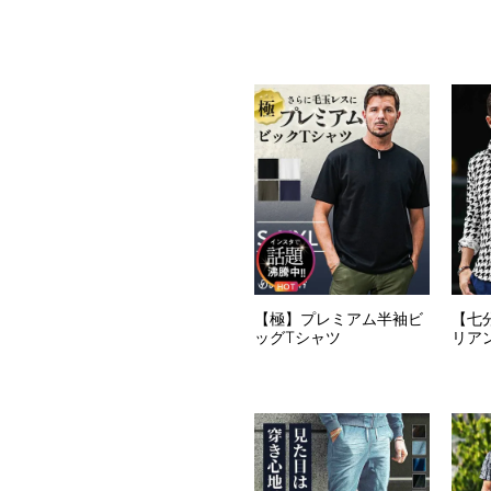
【極】プレミアム半袖ビ
【七
ッグTシャツ
リア