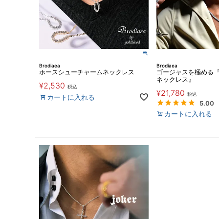
Brodiaea
Brodiaea
ホースシューチャームネックレス
ゴージャスを極める
ネックレス』
¥
2,530
税込
¥
21,780
税込
カートに入れる
5.00
カートに入れる