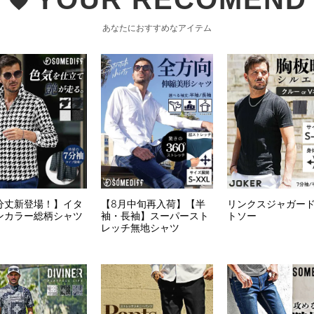
favorite
あなたにおすすめなアイテム
分丈新登場！】イタ
【8月中旬再入荷】【半
リンクスジャガー
ンカラー総柄シャツ
袖・長袖】スーパースト
トソー
レッチ無地シャツ