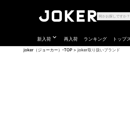
expand_more
新入荷
再入荷
ランキング
トップ
joker（ジョーカー）-TOP
joker取り扱いブランド