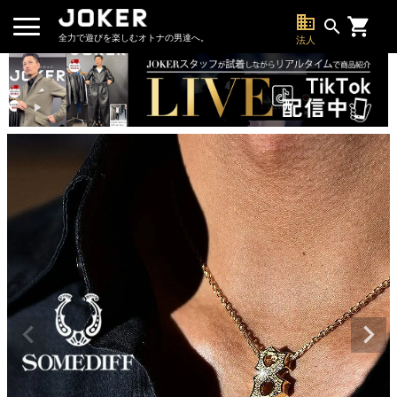
business
search
全力で遊びを楽しむオトナの男達へ。
法人