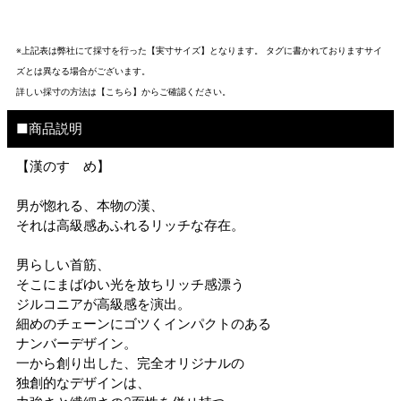
※上記表は弊社にて採寸を行った【実寸サイズ】となります。 タグに書かれておりますサイ
ズとは異なる場合がございます。
詳しい採寸の方法は
【こちら】から
ご確認ください。
■商品説明
【漢のすゝめ】
男が惚れる、本物の漢、
それは高級感あふれるリッチな存在。
男らしい首筋、
そこにまばゆい光を放ちリッチ感漂う
ジルコニアが高級感を演出。
細めのチェーンにゴツくインパクトのある
ナンバーデザイン。
一から創り出した、完全オリジナルの
独創的なデザインは、