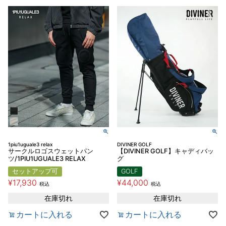
1piu1uguale3 relax
DIVINER GOLF
サークルロゴスウェットパン
【DIVINER GOLF】キャディバッ
ツ/1PIU1UGUALE3 RELAX
グ
セットアップ可
GOLF
¥
17,930
¥
44,000
税込
税込
在庫切れ
在庫切れ
カートに入れる
カートに入れる