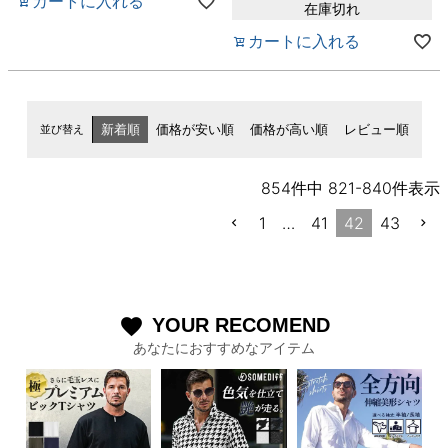
カートに入れる
在庫切れ
カートに入れる
並び替え
新着順
価格が安い順
価格が高い順
レビュー順
854
件中
821
-
840
件表示
1
…
41
42
43
YOUR RECOMEND
favorite
あなたにおすすめなアイテム