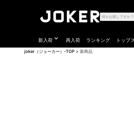
expand_more
新入荷
再入荷
ランキング
トップ
joker（ジョーカー）-TOP
新商品