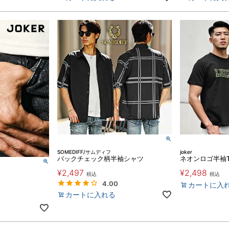
SOMEDIFF/サムディフ
joker
バックチェック柄半袖シャツ
ネオンロゴ半袖
¥
2,497
¥
2,498
税込
税込
4.00
カートに入
カートに入れる