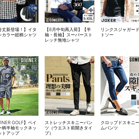
分丈新登場！】イタ
【8月中旬再入荷】【半
リンクスジャガー
ンカラー総柄シャツ
袖・長袖】スーパースト
トソー
レッチ無地シャツ
VINER GOLF】ペイ
ストレッチスキニーパン
クロップドスキニ
ー柄半袖モックネッ
ツ（ウエスト前開きタイ
ムパンツ
ットアップ
プ）