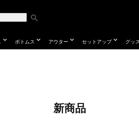
search
expand_more
expand_more
expand_more
expand_more
ス
ボトムス
アウター
セットアップ
グッ
新商品