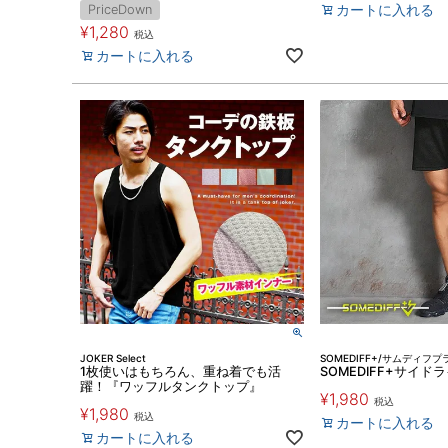
カートに入れる
PriceDown
¥
1,280
税込
カートに入れる
JOKER Select
SOMEDIFF+/サムディフプ
1枚使いはもちろん、重ね着でも活
SOMEDIFF+サイ
躍！『ワッフルタンクトップ』
¥
1,980
税込
¥
1,980
税込
カートに入れる
カートに入れる