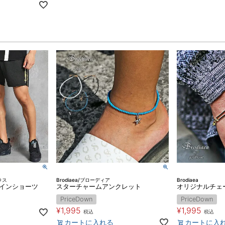
ラス
Brodiaea/ブローディア
Brodiaea
ドラインショーツ
スターチャームアンクレット
オリジナルチェ
PriceDown
PriceDown
¥
1,995
¥
1,995
税込
税込
カートに入れる
カートに入