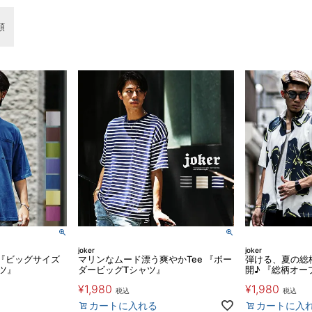
順
joker
joker
『ビッグサイズ
マリンなムード漂う爽やかTee 『ボー
弾ける、夏の総
ツ』
ダービッグTシャツ』
開♪ 『総柄オ
¥
1,980
¥
1,980
税込
税込
カートに入れる
カートに入