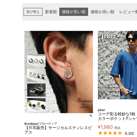
並び替え
新着順
価格が安い順
価格が高い順
レビュー
joker
コーデ彩る軽妙な1枚
カラーポケットTシャ
Brodiaea/ブローディア
¥
1,980
【片耳販売】サージカルステンレスピ
税込
アス
5.00