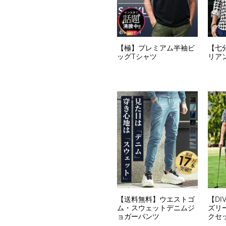
【極】プレミアム半袖ビ
【七
ッグTシャツ
リア
【送料無料】ウエストゴ
【DI
ム・スウェットデニムジ
ズリ
ョガーパンツ
クセ