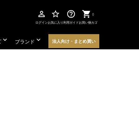
perm_identity
star_border
help_outline
0
ログイン
お気に入り
利用ガイド
お買い物カゴ
expand_more
expand_more
ズ
ブランド
法人向け・まとめ買い