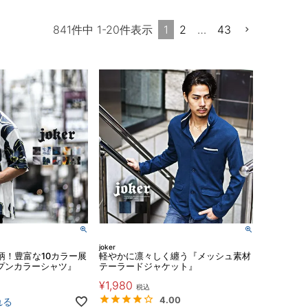
1
2
…
43
841
件中
1
-
20
件表示
joker
柄！豊富な10カラー展
軽やかに凛々しく纏う『メッシュ素材
ープンカラーシャツ』
テーラードジャケット』
¥
1,980
税込
4.00
れる