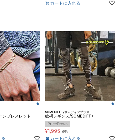
カートに入れる
SOMEDIFF+/サムディフプラス
ーンブレスレット
総柄レギンス/SOMEDIFF+
PriceDown
¥
1,995
税込
れる
カートに入れる