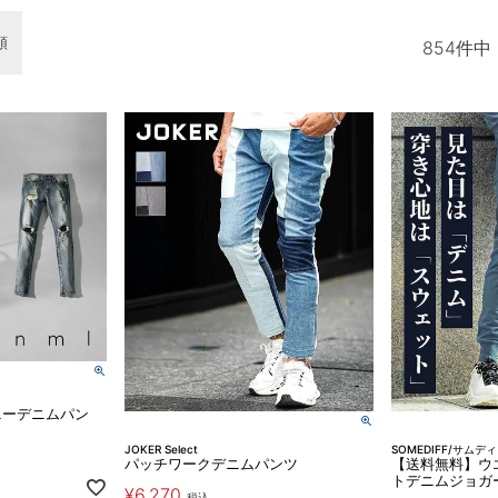
順
854
件中
ニーデニムパン
JOKER Select
SOMEDIFF/サムデ
パッチワークデニムパンツ
【送料無料】ウ
トデニムジョガ
¥
6,270
税込