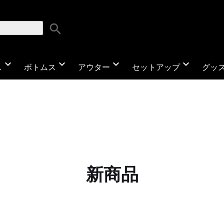
search
expand_more
expand_more
expand_more
expand_more
ス
ボトムス
アウター
セットアップ
グッ
新商品