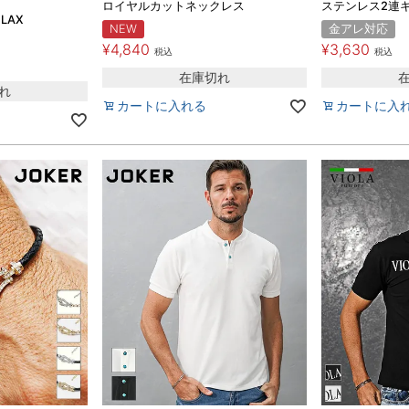
ッ
ロイヤルカットネックレス
ステンレス2連
ELAX
NEW
金アレ対応
¥
4,840
¥
3,630
税込
税込
在庫切れ
れ
カートに入れる
カートに入