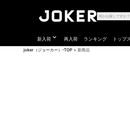
expand_more
新入荷
再入荷
ランキング
トップ
joker（ジョーカー）-TOP
新商品