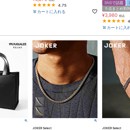
SNSで話題
4.75
５点まとめ割
カートに入れる
¥
3,980
税込
4
カートに入
JOKER Select
JOKER Select