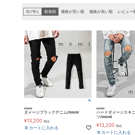
並び替え
新着順
価格が安い順
価格が高い順
レビュー
mnml
mnml
ダメージブラックデニム/mnml
ハードダメージスキ
ツ/mnml
¥
13,200
税込
¥
13,200
税込
カートに入れる
カートに入れる