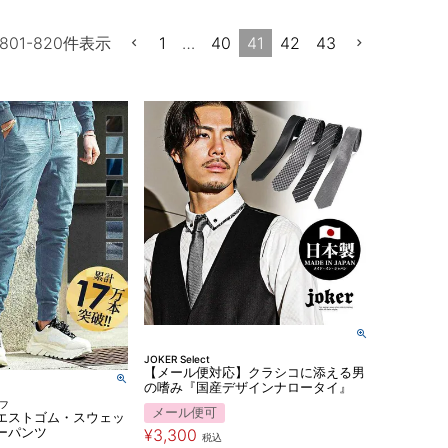
1
…
40
41
42
43
801
-
820
件表示
JOKER Select
【メール便対応】クラシコに添える男
の嗜み『国産デザインナロータイ』
ィフ
メール便可
エストゴム・スウェッ
ーパンツ
¥
3,300
税込