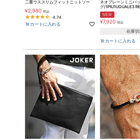
二重ウススリムフィットニットソー
ネオプレーンミニバ
グ/1PIU1UGUALE3 R
¥
2,980
税込
NEW
4.74
¥
7,920
税込
カートに入れる
在庫切
カートに入れる