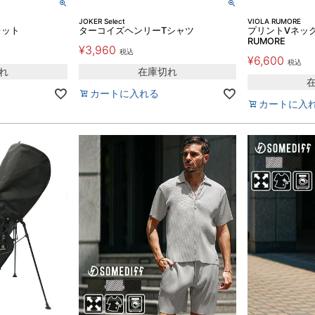
JOKER Select
VIOLA RUMORE
レット
ターコイズヘンリーTシャツ
プリントVネック
RUMORE
¥
3,960
税込
¥
6,600
税込
れ
在庫切れ
カートに入れる
カートに入