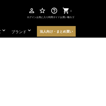
perm_identity
star_border
help_outline
0
ログイン
お気に入り
利用ガイド
お買い物カゴ
expand_more
expand_more
ズ
ブランド
法人向け・まとめ買い