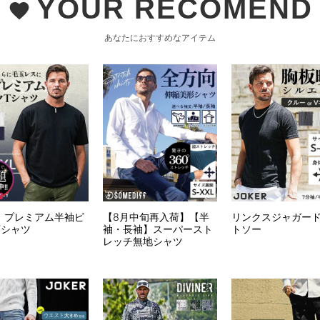
YOUR RECOMEND
favorite
あなたにおすすめなアイテム
】プレミアム半袖ビ
【8月中旬再入荷】【半
リンクスジャガー
Tシャツ
袖・長袖】スーパースト
トソー
レッチ無地シャツ