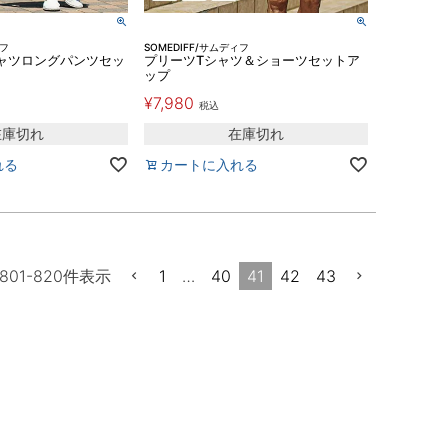
ィフ
SOMEDIFF/サムディフ
ャツロングパンツセッ
プリーツTシャツ＆ショーツセットア
ップ
¥
7,980
税込
在庫切れ
在庫切れ
れる
カートに入れる
1
…
40
41
42
43
801
-
820
件表示