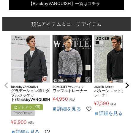
【BlackbyVANQUISH】一覧はコチラ
類似アイテム＆コーデアイテム
BlackbyVANQUISH
SOMEDIFF/サムディフ
JOKER Select
グラデーション加工ダ
ワッフルトレーナー
パターンニットソート
ブルジャケッ
レーナー
¥
4,950
ト/BlackbyVANQUISH
税込
¥
7,590
税込
セットアップ可
詳細を見る
詳細を見る
PriceDown
¥
9,900
税込
詳細を見る