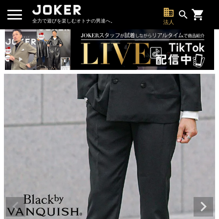
business
search
全力で遊びを楽しむオトナの男達へ。
法人