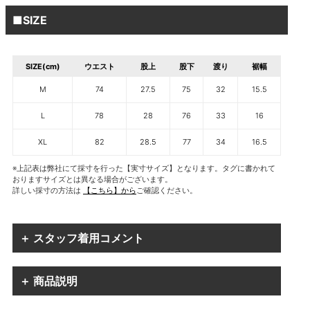
■SIZE
SIZE(cm)
ウエスト
股上
股下
渡り
裾幅
M
74
27.5
75
32
15.5
L
78
28
76
33
16
XL
82
28.5
77
34
16.5
※上記表は弊社にて採寸を行った【実寸サイズ】となります。タグに書かれて
おりますサイズとは異なる場合がございます。
詳しい採寸の方法は
【こちら】から
ご確認ください。
＋ スタッフ着用コメント
＋ 商品説明