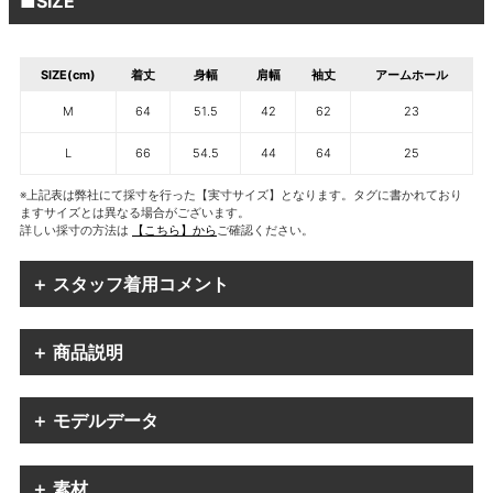
■SIZE
SIZE(cm)
着丈
身幅
肩幅
袖丈
アームホール
M
64
51.5
42
62
23
L
66
54.5
44
64
25
※上記表は弊社にて採寸を行った【実寸サイズ】となります。タグに書かれており
ますサイズとは異なる場合がございます。
詳しい採寸の方法は
【こちら】から
ご確認ください。
＋ スタッフ着用コメント
＋ 商品説明
＋ モデルデータ
＋ 素材