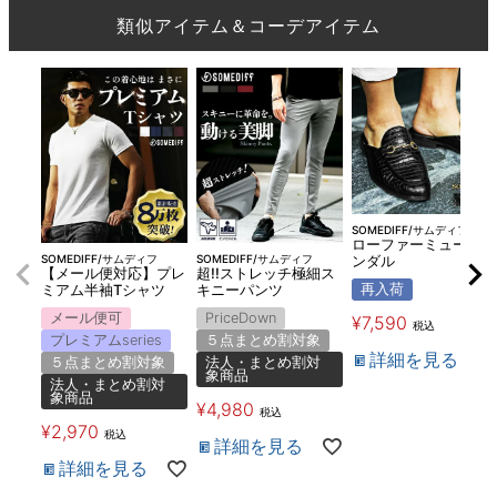
類似アイテム＆コーデアイテム
SOMEDIFF/サムディフ
ローファーミュールサ
SOMEDIFF/サムディフ
SOMEDIFF/サムディフ
ンダル
【メール便対応】プレ
超!!ストレッチ極細ス
再入荷
ミアム半袖Tシャツ
キニーパンツ
メール便可
PriceDown
¥
7,590
税込
プレミアムseries
５点まとめ割対象
詳細を見る
５点まとめ割対象
法人・まとめ割対
象商品
法人・まとめ割対
象商品
¥
4,980
税込
¥
2,970
税込
詳細を見る
詳細を見る