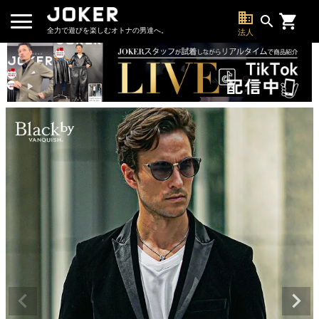
business
search
全力で遊びを楽しむオトナの男達へ。
法人