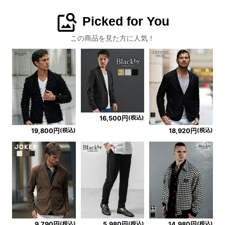
image_search
Picked for You
この商品を見た方に人気！
(税込)
16,500円
(税込)
(税込)
19,800円
18,920円
(税込)
(税込)
(税込)
9,790円
5,980円
14,980円