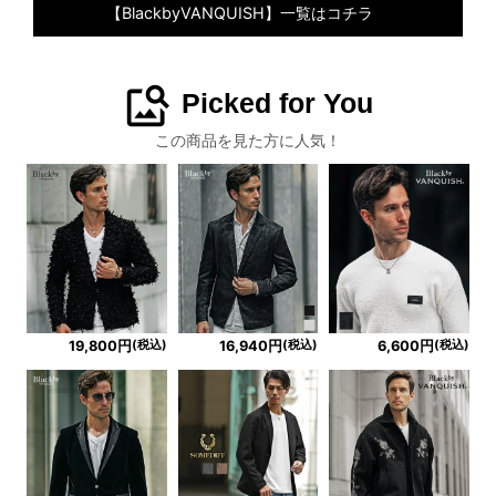
【BlackbyVANQUISH】一覧はコチラ
image_search
Picked for You
この商品を見た方に人気！
(税込)
(税込)
(税込)
19,800円
16,940円
6,600円