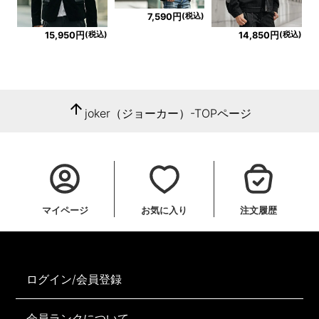
(税込)
7,590円
(税込)
(税込)
15,950円
14,850円
arrow_upward
joker（ジョーカー）-TOPページ
マイページ
お気に入り
注文履歴
ログイン/会員登録
会員ランクについて