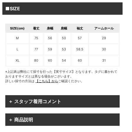
■SIZE
SIZE(cm)
着丈
身幅
肩幅
袖丈
アームホール
M
75
56
50
57
29
L
77
59
53
58.5
30
XL
80
60
54
60
31
※上記表は弊社にて採寸を行った【実寸サイズ】となります。タグに書かれて
おりますサイズとは異なる場合がございます。
詳しい採寸の方法は
【こちら】から
ご確認ください。
＋ スタッフ着用コメント
＋ 商品説明