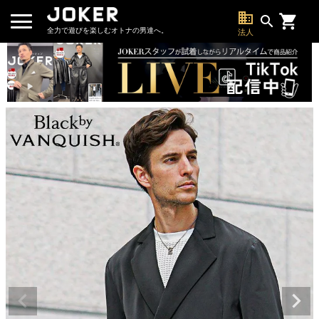
business
search
全力で遊びを楽しむオトナの男達へ。
法人