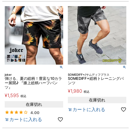
joker
SOMEDIFF+/サムディフプラス
弾ける、夏の総柄！豊富な10カラ
SOMEDIFF+総柄トレーニングパ
ー展開♪ 『膝上総柄ハーフパン
ンツ
ツ』
¥
1,980
税込
¥
1,595
税込
在庫切れ
在庫切れ
カートに入れる
4.00
カートに入れる