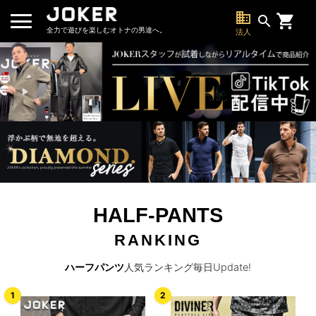
business
search
全力で遊びを楽しむオトナの男達へ。
法人
HALF-PANTS
RANKING
ハーフパンツ
人気ランキング毎日Update!