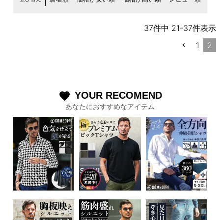
37
件中
21
-
37
件表示
1
2
YOUR RECOMEND
favorite
あなたにおすすめなアイテム