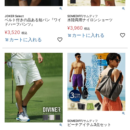
JOKER Select
SOMEDIFF/サムディフ
ベルト付きの品ある短パン『ワイ
水陸両用ナイロンショーツ
ドハーフパンツ』
¥
3,960
税込
¥
3,520
税込
カートに入れる
カートに入れる
SOMEDIFF/サムディフ
ビーチアイテム3点セット