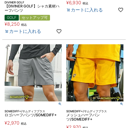
¥
6,930
DIVINER GOLF
税込
【DIVINER GOLF】シャカ素材ハ
カートに入れる
ーフパンツ
GOLF
セットアップ可
¥
8,250
税込
カートに入れる
SOMEDIFF+/サムディフプラス
SOMEDIFF+/サムディフプラス
ロゴハーフパンツ/SOMEDIFF+
メッシュハーフパン
ツ/SOMEDIFF+
¥
2,970
税込
¥
2,970
税込