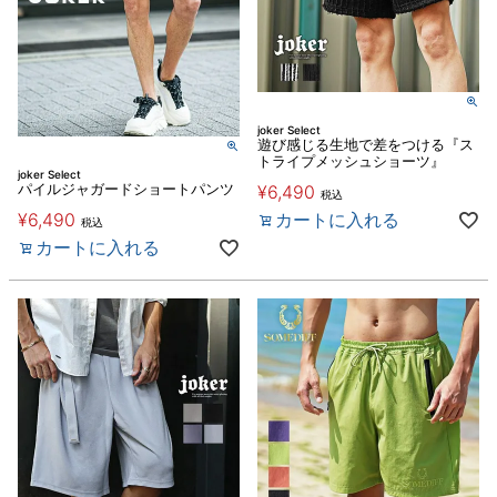
joker Select
遊び感じる生地で差をつける『ス
トライプメッシュショーツ』
joker Select
パイルジャガードショートパンツ
¥
6,490
税込
¥
6,490
カートに入れる
税込
カートに入れる