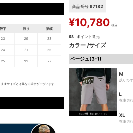
商品番号
67182
¥
10,780
税込
股下
渡り
裾幅
98
23
29
23
カラー
サイズ
24
31
25
ベージュ(3-1)
25
33
27
M
残りわ
りますサイズとは異なる場合がございます。
L
在庫切
XL
在庫切