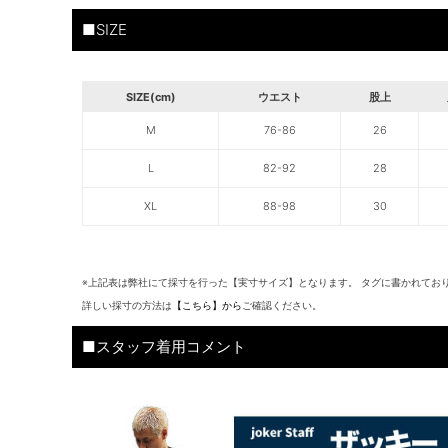
■SIZE
SIZE(cm)
ウエスト
股上
M
76-86
26
L
82-92
28
XL
88-98
30
※上記表は弊社にて採寸を行った【実寸サイズ】となります。 タグに書かれてお
詳しい採寸の方法は
【こちら】から
ご確認ください。
■スタッフ着用コメント