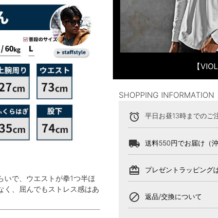
【VI
SHOPPING INFORMATION
alarm
平日お昼13時までのご
local_shipping
送料550円でお届け（
card_giftcard
プレゼントラッピング
らいで、ウエストが拳1つ半ほ
なく、屈んでもストレス感はあ
block
返品/交換について