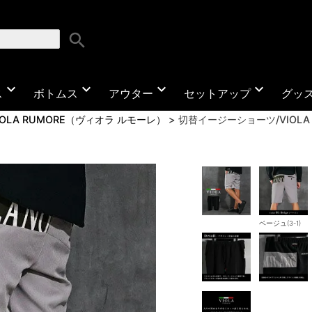
search
expand_more
expand_more
expand_more
expand_more
ス
ボトムス
アウター
セットアップ
グッ
IOLA RUMORE（ヴィオラ ルモーレ）
切替イージーショーツ/VIOLA r
ベージュ(3-1)