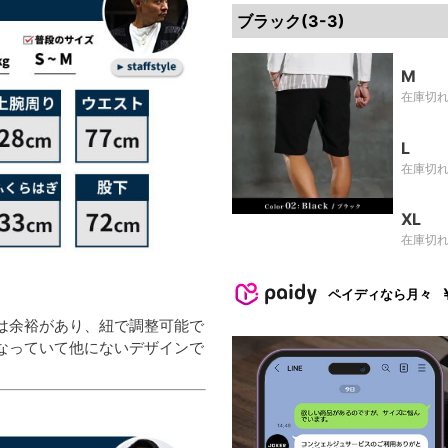
ブラック(3-3)
M
在庫切
L
在庫切
XL
在庫切
ペイディなら月々
は余裕があり、紐で調整可能で
なっていて他にないデザインで