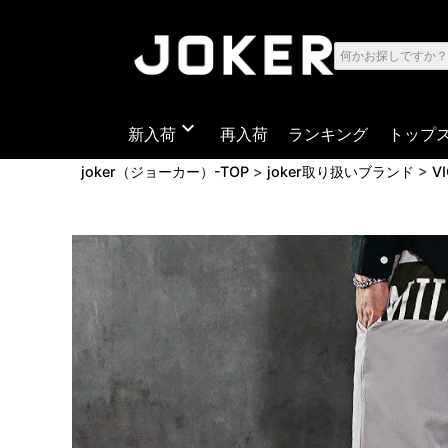
expand_more
新入荷
再入荷
ランキング
トップ
joker（ジョーカー）-TOP
joker取り扱いブランド
V