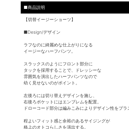
■商品説明
【切替イージーショーツ】
■Design/デザイン
ラフなのに綺麗めな仕上がりになる
イージーなハーフパンツ。
スラックスのようにフロント部分に
タックを採用することで、ドレッシーな
雰囲気を演出したハーフパンツなので
幼く見せないのがポイント。
左後ろには切り替えデザインを施し、
右後ろポケットにはエンブレムを配置。
ドローコード部分は編みこみによりデザイン性をプラ
程よいフィット感と余裕のあるサイジングが
格上のオトコらしさを演出する。