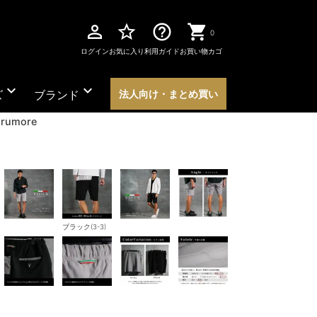
perm_identity
star_border
help_outline
0
ログイン
お気に入り
利用ガイド
お買い物カゴ
expand_more
expand_more
ズ
ブランド
法人向け・まとめ買い
umore
ブラック(3-3)