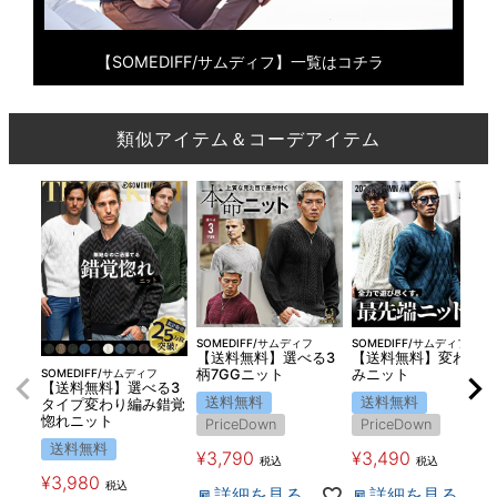
【SOMEDIFF/サムディフ】一覧はコチラ
類似アイテム＆コーデアイテム
SOMEDIFF/サムディフ
SOMEDIFF/サムディフ
【送料無料】選べる3
【送料無料】変わり編
SOMEDIFF/サムディフ
柄7GGニット
みニット
【送料無料】選べる3
送料無料
送料無料
タイプ変わり編み錯覚
惚れニット
PriceDown
PriceDown
送料無料
¥
3,790
¥
3,490
税込
税込
¥
3,980
税込
詳細を見る
詳細を見る