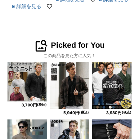
詳細を見る
image_search
Picked for You
この商品を見た方に人気！
(税込)
3,790円
(税込)
(税込)
5,940円
3,980円