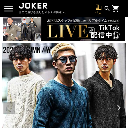
business
search
全力で遊びを楽しむオトナの男達へ。
法人