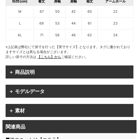
SIZE(cm)
着丈
身幅
肩幅
袖丈
アームホール
M
67
50
42
60
22
L
69
53
44
61
23
XL
71
56
46
62
24
※上記表は弊社にて採寸を行った【実寸サイズ】となります。タグに書かれており
ますサイズとは異なる場合がございます。
詳しい採寸の方法は
【こちら】から
ご確認ください。
＋ 商品説明
＋ モデルデータ
＋ 素材
関連商品