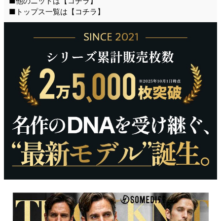
■他のニットは【
コチラ
】
■トップス一覧は【
コチラ
】