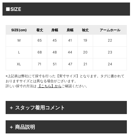
■SIZE
SIZE(cm)
着丈
身幅
肩幅
袖丈
アームホール
M
65
45
41
19
22
L
68
48
44
20
23
XL
71
51
47
21
24
※上記表は弊社にて採寸を行った【実寸サイズ】となります。タグに書かれて
おりますサイズとは異なる場合がございます。
詳しい採寸の方法は
【こちら】から
ご確認ください。
＋ スタッフ着用コメント
＋ 商品説明