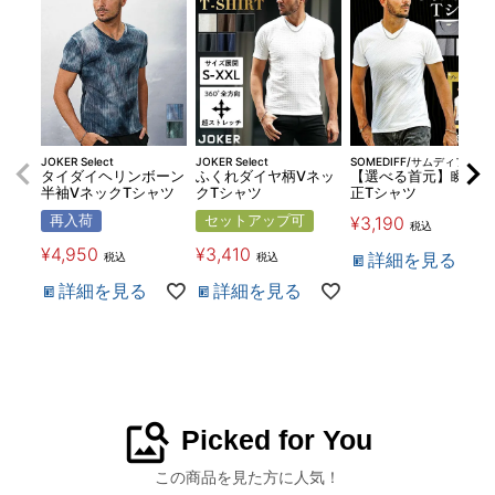
JOKER Select
JOKER Select
SOMEDIFF/サムディフ
タイダイヘリンボーン
ふくれダイヤ柄Vネッ
【選べる首元】瞬間補
半袖VネックTシャツ
クTシャツ
正Tシャツ
再入荷
セットアップ可
¥
3,190
税込
¥
4,950
¥
3,410
詳細を見る
税込
税込
詳細を見る
詳細を見る
image_search
Picked for You
この商品を見た方に人気！