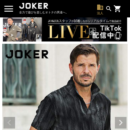
business
search
全力で遊びを楽しむオトナの男達へ。
法人