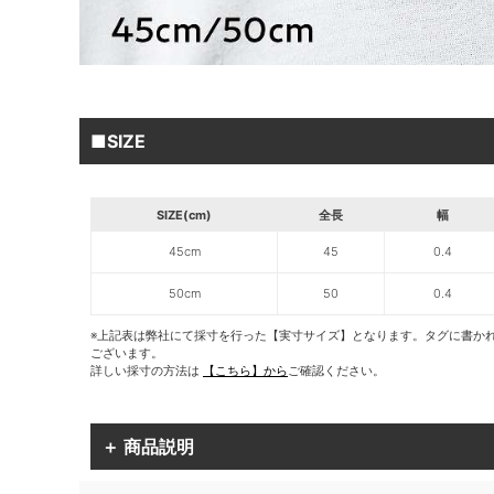
■SIZE
SIZE(cm)
全長
幅
45cm
45
0.4
50cm
50
0.4
※上記表は弊社にて採寸を行った【実寸サイズ】となります。タグに書か
ございます。
詳しい採寸の方法は
【こちら】から
ご確認ください。
＋ 商品説明