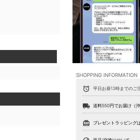
SHOPPING INFORMATION
alarm
平日お昼13時までのご
local_shipping
送料550円でお届け（
card_giftcard
プレゼントラッピング
返品/交換について