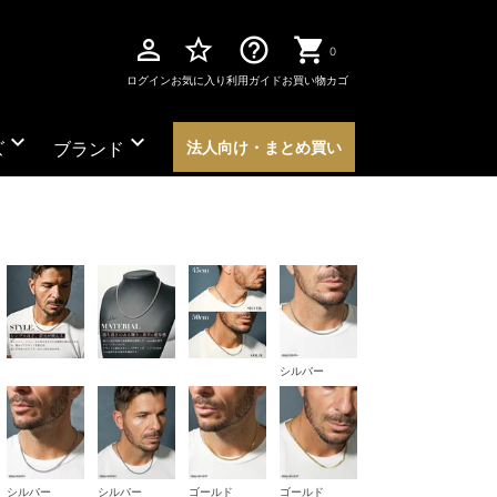
perm_identity
star_border
help_outline
0
ログイン
お気に入り
利用ガイド
お買い物カゴ
expand_more
expand_more
ズ
ブランド
法人向け・まとめ買い
シルバー
シルバー
シルバー
ゴールド
ゴールド