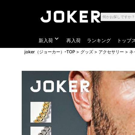
expand_more
新入荷
再入荷
ランキング
トップ
joker（ジョーカー）-TOP
グッズ
アクセサリー
ネ