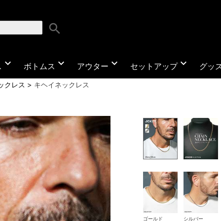
search
expand_more
expand_more
expand_more
expand_more
ス
ボトムス
アウター
セットアップ
グッ
ックレス
キヘイネックレス
ゴールド
シルバー