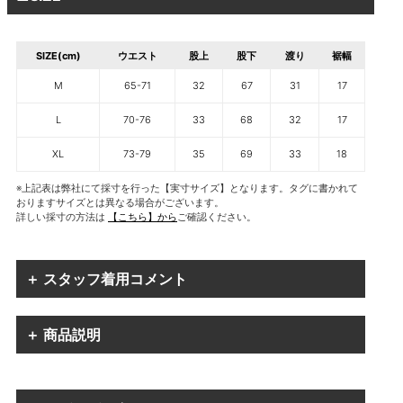
SIZE(cm)
ウエスト
股上
股下
渡り
裾幅
M
65-71
32
67
31
17
L
70-76
33
68
32
17
XL
73-79
35
69
33
18
※上記表は弊社にて採寸を行った【実寸サイズ】となります。タグに書かれて
おりますサイズとは異なる場合がございます。
詳しい採寸の方法は
【こちら】から
ご確認ください。
＋ スタッフ着用コメント
＋ 商品説明