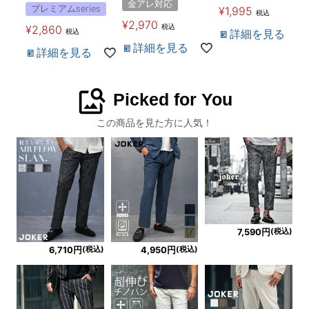
金アレ対応
プレミアムseries
¥
1,995
税込
¥
2,970
税込
¥
2,860
税込
詳細を見る
詳細を見る
詳細を見る
image_search
Picked for You
この商品を見た方に人気！
(税込)
7,590円
(税込)
(税込)
6,710円
4,950円