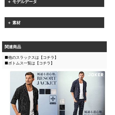
＋ モデルデータ
＋ 素材
関連商品
■他のスラックスは【
コチラ
】
■ボトムス一覧は【
コチラ
】