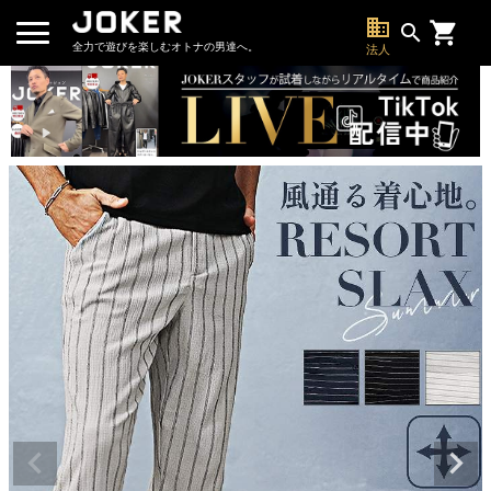
business
search
全力で遊びを楽しむオトナの男達へ。
法人