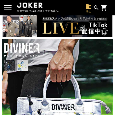
business
search
全力で遊びを楽しむオトナの男達へ。
法人