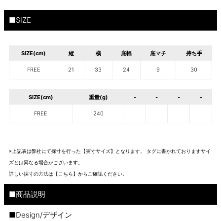
■SIZE
SIZE(cm)
縦
横
底幅
底マチ
持ち手
FREE
21
33
24
9
30
SIZE(cm)
重量(g)
-
-
-
-
FREE
240
※上記表は弊社にて採寸を行った【実寸サイズ】となります。 タグに書かれておりますサイ
ズとは異なる場合がございます。
詳しい採寸の方法は
【こちら】から
ご確認ください。
■商品説明
■Design/デザイン