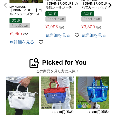
【DIVINER GOLF】カ
【DIVINER GOLF】
DIVINER GOLF
モ柄ボールポーチ
PVCカートバッグ
【DIVINER GOLF】ゴ
GOLF
GOLF
ルフシューズケース
PriceDown
PriceDown
GOLF
PriceDown
¥
1,995
¥
3,300
税込
税込
¥
1,995
税込
詳細を見る
詳細を見る
詳細を見る
image_search
Picked for You
この商品を見た方に人気！
(税込)
(税込)
3,300円
3,300円