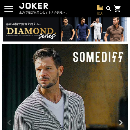
business
search
全力で遊びを楽しむオトナの男達へ。
法人