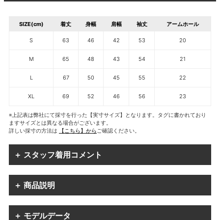
SIZE(cm)
着丈
身幅
肩幅
袖丈
アームホール
S
63
46
42
53
20
M
65
48
43
54
21
L
67
50
45
55
22
XL
69
52
46
56
23
※上記表は弊社にて採寸を行った【実寸サイズ】となります。タグに書かれており
ますサイズとは異なる場合がございます。
詳しい採寸の方法は
【こちら】から
ご確認ください。
＋ スタッフ着用コメント
＋ 商品説明
＋ モデルデータ