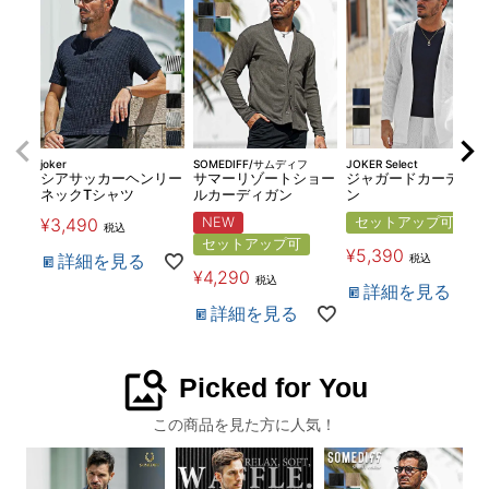
joker
SOMEDIFF/サムディフ
JOKER Select
シアサッカーヘンリー
サマーリゾートショー
ジャガードカーディガ
ネックTシャツ
ルカーディガン
ン
¥
3,490
NEW
セットアップ可
税込
セットアップ可
¥
5,390
詳細を見る
税込
¥
4,290
税込
詳細を見る
詳細を見る
image_search
Picked for You
この商品を見た方に人気！