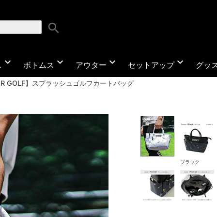
search
expand_more
expand_more
expand_more
expand_more
ス
ボトムス
アウター
セットアップ
グッ
NER GOLF】スプラッシュゴルフカートバッグ
ブラック