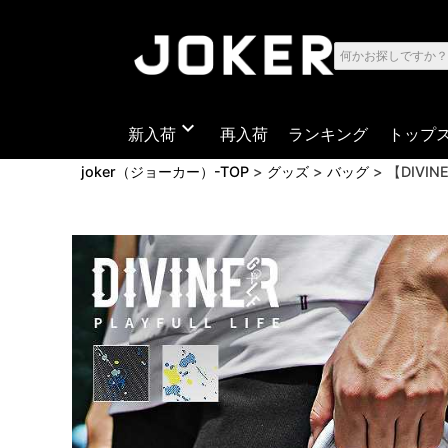
expand_more
新入荷
再入荷
ランキング
トップ
joker（ジョーカー）-TOP
グッズ
バッグ
【DIVI