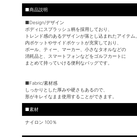
■商品説明
■Design/デザイン
ボディにスプラッシュ柄を採用しており、
トレンド感のあるデザインが落とし込まれたアイテム
内ポケットやサイドポケットが充実しており、
ボール、ティー、マーカー、小さなタオルなどの
消耗品と、スマートフォンなどをゴルフカートに
まとめて持っていける便利なバッグです。
■Fabric/素材感
しっかりとした厚みや硬さもあるので、
形がキレイなまま使用することができます。
■素材
ナイロン 100％