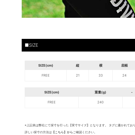
■SIZE
SIZE(cm)
縦
横
底幅
FREE
21
33
24
SIZE(cm)
重量(g)
-
FREE
240
※上記表は弊社にて採寸を行った【実寸サイズ】となります。 タグに書かれてお
詳しい採寸の方法は
【こちら】から
ご確認ください。