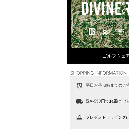
ゴルフウェア
SHOPPING INFORMATION
alarm
平日お昼13時までのご
local_shipping
送料550円でお届け（
card_giftcard
プレゼントラッピング