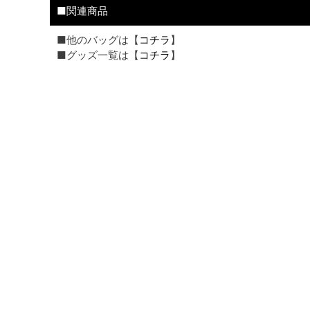
■関連商品
■他のバッグは【
コチラ
】
■グッズ一覧は【
コチラ
】