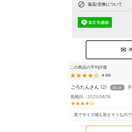
block
返品/交換について
4.00
ごろたん
2
非
購入者
投稿日
2025/04/16
黒でサイズ感も良さそうなので