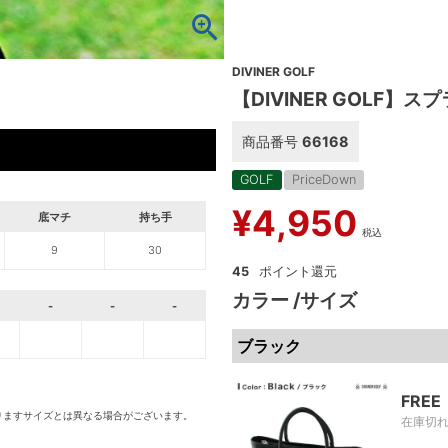
DIVINER GOLF
【DIVINER GOLF
商品番号
66168
GOLF
PriceDown
¥
4,950
底マチ
持ち手
税込
9
30
45
カラー
サイズ
-
-
-
ブラック
FREE
りますサイズとは異なる場合がございます。
在庫切