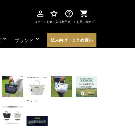
perm_identity
star_border
help_outline
0
ログイン
お気に入り
利用ガイド
お買い物カゴ
expand_more
expand_more
ズ
ブランド
法人向け・まとめ買い
ホワイト