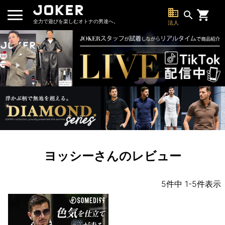
business
search
全力で遊びを楽しむオトナの男達へ。
法人
ヨッシーさんのレビュー
5
件中
1
-
5
件表示