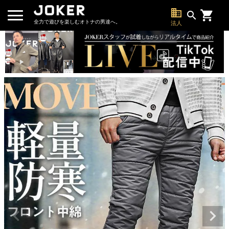
business
search
全力で遊びを楽しむオトナの男達へ。
法人