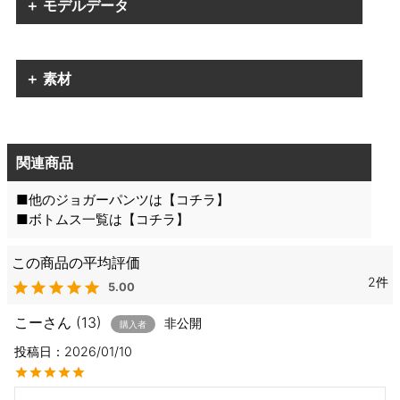
＋ モデルデータ
＋ 素材
関連商品
■他のジョガーパンツは【
コチラ
】
■ボトムス一覧は【
コチラ
】
2
5.00
こー
13
非公開
購入者
投稿日
2026/01/10