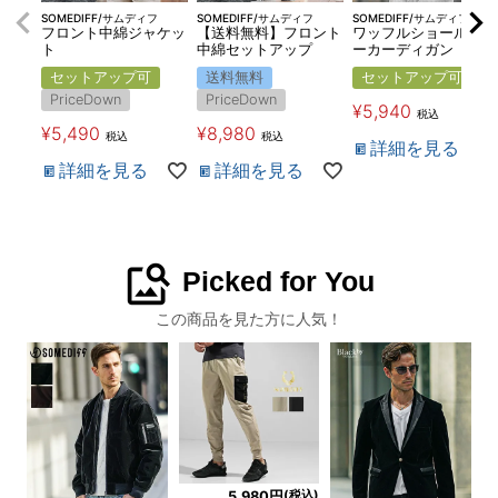
SOMEDIFF/サムディフ
SOMEDIFF/サムディフ
SOMEDIFF/サムディフ
フロント中綿ジャケッ
【送料無料】フロント
ワッフルショールカラ
ト
中綿セットアップ
ーカーディガン
セットアップ可
送料無料
セットアップ可
PriceDown
PriceDown
¥
5,940
税込
¥
5,490
¥
8,980
税込
税込
詳細を見る
詳細を見る
詳細を見る
image_search
Picked for You
この商品を見た方に人気！
(税込)
5,980円