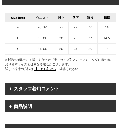
SIZE(cm)
ウエスト
股上
股下
渡り
裾幅
M
76-82
27
72
26
14
L
80-86
28
73
27
14.5
XL
84-90
29
74
30
15
※上記表は弊社にて採寸を行った【実寸サイズ】となります。タグに書かれて
おりますサイズとは異なる場合がございます。
詳しい採寸の方法は
【こちら】から
ご確認ください。
＋ スタッフ着用コメント
＋ 商品説明