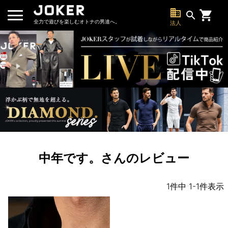
business
search
全力で遊びを楽しむオトナの男達へ。
法人
中年です。さんのレビュー
1
件中
1
-
1
件表示