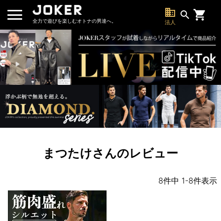
business
search
全力で遊びを楽しむオトナの男達へ。
法人
まつたけさんのレビュー
8
件中
1
-
8
件表示