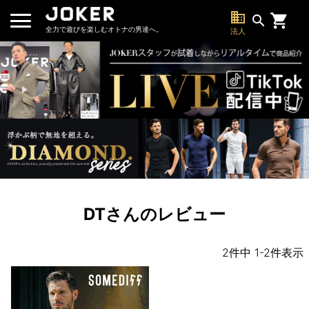
business
search
全力で遊びを楽しむオトナの男達へ。
法人
DTさんのレビュー
2
件中
1
-
2
件表示