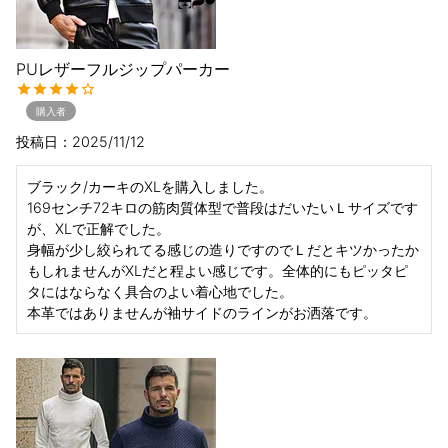
PUレザーフルジップパーカー
購入者
投稿日
2025/11/12
ブラック/カーキのXLを購入しました。

169センチ72キロの筋肉質体型で普段はだいたいＬサイズです
が、XLで正解でした。

身幅が少し絞られてる感じの造りですのでＬだとキツかったか
もしれませんがXLだと程よい感じです。全体的にもピッタピ
タにはならなく具合のよい着心地でした。

本革ではありませんが袖サイドのラインがお洒落です。