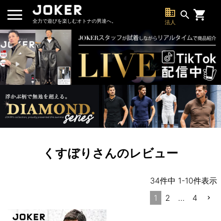
business
search
全力で遊びを楽しむオトナの男達へ。
法人
くすぼりさんのレビュー
34
件中
1
-
10
件表示
1
2
…
4