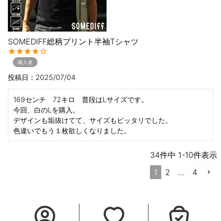
SOMEDIFF総柄プリント半袖Tシャツ
購入者
投稿日
2025/07/04
169センチ　72キロ　普段はLサイズです。

今回、白のLを購入。

デザインも垢抜けてて、サイズもピッタリでした。

色違いでもう１枚欲しくなりました。
34
件中
1
-
10
件表示
1
2
…
4