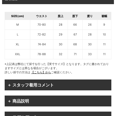
SIZE(cm)
ウエスト
股上
股下
渡り
裾幅
M
70-80
28
66
26
9
L
72-82
29
67
28
10
XL
74-84
30
68
30
11
XXL
78-88
32
71
33
11
※上記表は弊社にて採寸を行った【実寸サイズ】となります。タグに書かれており
ますサイズとは異なる場合がございます。
詳しい採寸の方法は
【こちら】から
ご確認ください。
＋ スタッフ着用コメント
＋ 商品説明