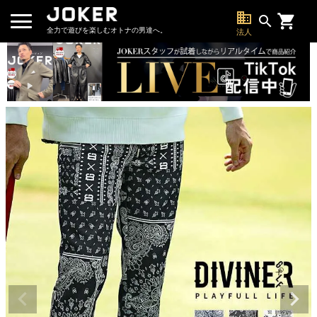
business
search
全力で遊びを楽しむオトナの男達へ。
法人