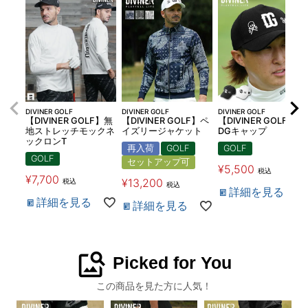
DIVINER GOLF
DIVINER GOLF
DIVINER GOLF
【DIVINER GOLF】無
【DIVINER GOLF】ペ
【DIVINER GOLF】
地ストレッチモックネ
イズリージャケット
DGキャップ
ックロンT
再入荷
GOLF
GOLF
GOLF
セットアップ可
¥
5,500
税込
¥
7,700
¥
13,200
税込
税込
詳細を見る
詳細を見る
詳細を見る
image_search
Picked for You
この商品を見た方に人気！