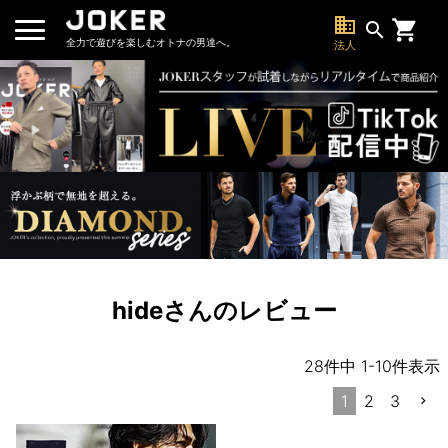
business
search
全力で遊びを楽しむオトナの男達へ。
法人
hideさんのレビュー
28
件中
1
-
10
件表示
1
2
3