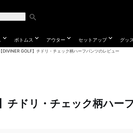
search
expand_more
expand_more
expand_more
expand_more
ス
ボトムス
アウター
セットアップ
グッ
【DIVINER GOLF】チドリ・チェック柄ハーフパンツのレビュー
GOLF】チドリ・チェック柄ハ