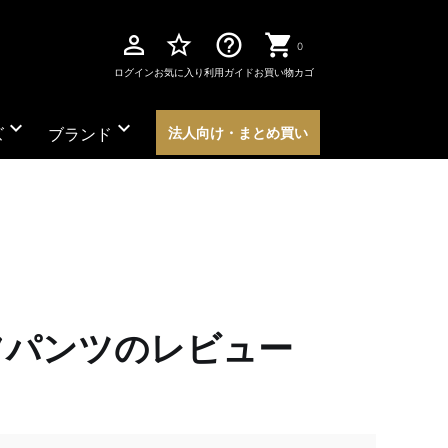
perm_identity
star_border
help_outline
0
ログイン
お気に入り
利用ガイド
お買い物カゴ
expand_more
expand_more
ズ
ブランド
法人向け・まとめ買い
ーフパンツのレビュー