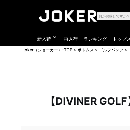
expand_more
新入荷
再入荷
ランキング
トップ
joker（ジョーカー）-TOP
ボトムス
ゴルフパンツ
【DIVINER 