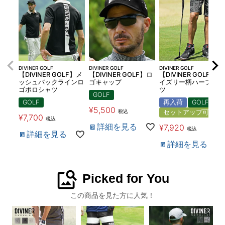
DIVINER GOLF
DIVINER GOLF
DIVINER GOLF
【DIVINER GOLF】メ
【DIVINER GOLF】ロ
【DIVINER GOLF】ペ
ッシュバックラインロ
ゴキャップ
イズリー柄ハーフパン
ゴポロシャツ
ツ
GOLF
GOLF
再入荷
GOLF
¥
5,500
税込
セットアップ可
¥
7,700
税込
詳細を見る
¥
7,920
税込
詳細を見る
詳細を見る
image_search
Picked for You
この商品を見た方に人気！