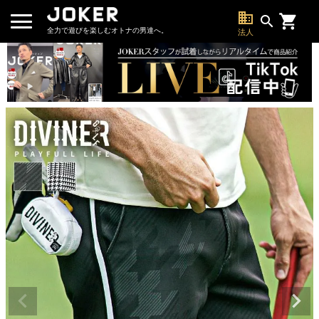
business
search
全力で遊びを楽しむオトナの男達へ。
法人