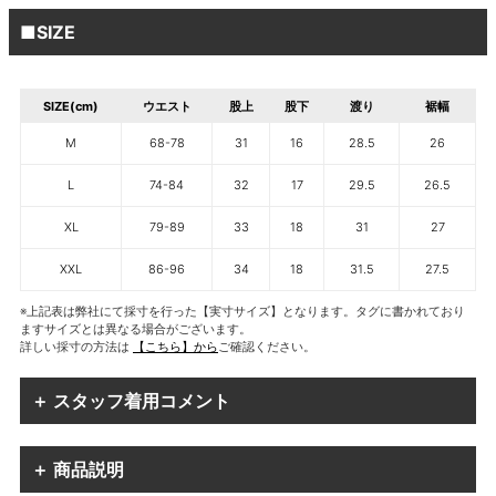
■SIZE
SIZE(cm)
ウエスト
股上
股下
渡り
裾幅
M
68-78
31
16
28.5
26
L
74-84
32
17
29.5
26.5
XL
79-89
33
18
31
27
XXL
86-96
34
18
31.5
27.5
※上記表は弊社にて採寸を行った【実寸サイズ】となります。タグに書かれており
ますサイズとは異なる場合がございます。
詳しい採寸の方法は
【こちら】から
ご確認ください。
＋ スタッフ着用コメント
＋ 商品説明