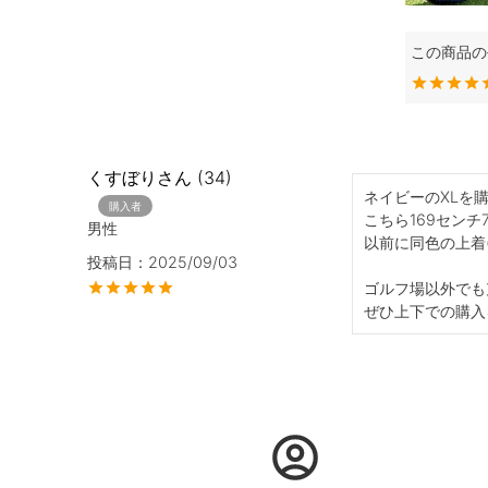
くすぼり
34
ネイビーのXLを購
購入者
こちら169セン
男性
以前に同色の上着
投稿日
2025/09/03
ゴルフ場以外でも
ぜひ上下での購入