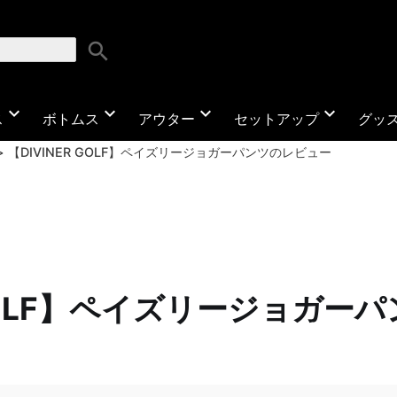
search
expand_more
expand_more
expand_more
expand_more
ス
ボトムス
アウター
セットアップ
グッ
【DIVINER GOLF】ペイズリージョガーパンツのレビュー
 GOLF】ペイズリージョガ