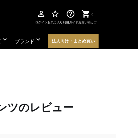
perm_identity
star_border
help_outline
0
ログイン
お気に入り
利用ガイド
お買い物カゴ
expand_more
expand_more
ズ
ブランド
法人向け・まとめ買い
ーパンツのレビュー