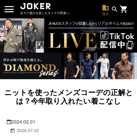
business
search
全力で遊びを楽しむオトナの男達へ。
法人
ニットを使ったメンズコーデの正解と
は？今年取り入れたい着こなし
2024.02.01
2026.07.03