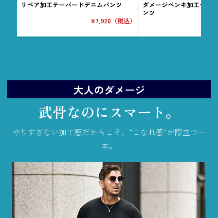
リペア加工テーパードデニムパンツ
ダメージペンキ加工テー
ンツ
¥7,920（税込）
¥
大人のダメージ
武骨なのにスマート。
やりすぎない加工感だからこそ、“こなれ感”が際立つ一
本。