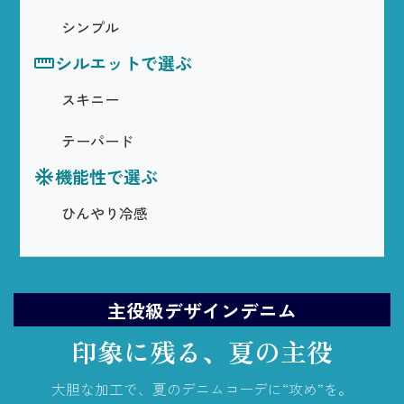
シンプル
シルエットで選ぶ
straighten
スキニー
テーパード
機能性で選ぶ
ac_unit
ひんやり冷感
主役級デザインデニム
印象に残る、夏の主役
大胆な加工で、夏のデニムコーデに“攻め”を。