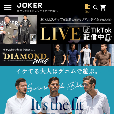
business
search
全力で遊びを楽しむオトナの男達へ。
法人