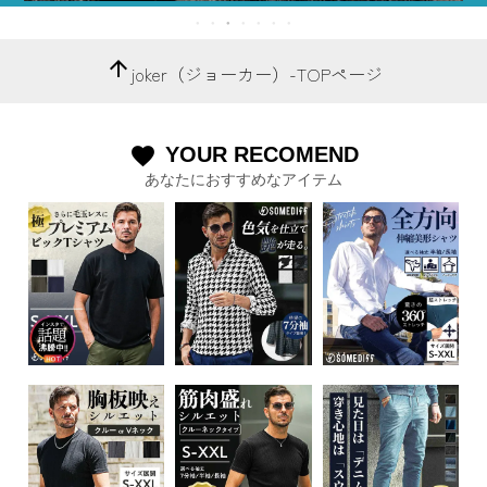
arrow_upward
joker（ジョーカー）-TOPページ
YOUR RECOMEND
favorite
あなたにおすすめなアイテム