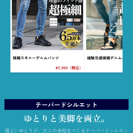
極細スキニーデニムパンツ
接触冷感極細デニムパン
¥3,960（税込）
¥
テーパードシルエット
ゆとりと美脚を両立。
程よいゆとりが、大人の余裕をつくるテーパードシルエッ