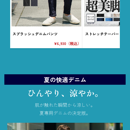
スプラッシュデニムパンツ
ストレッチテーパードデ
¥6,930（税込）
¥
夏の快適デニム
ひんやり、涼やか。
肌が触れた瞬間から涼しい。
夏専用デニムの決定版。