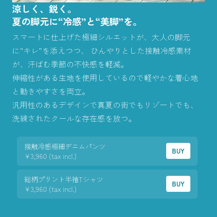
涼しく、鋭く。
夏の脚元に“冷感”と“美脚”を。
スマートに仕上げた極細シルエットが、大人の脚元
に“キレ”を添えつつ、 ひんやりとした接触冷感素材
が、汗ばむ季節の不快感を軽減。
伸縮性がある生地を使用しているので軽やかな着心地
と動きやすさを両立。
汎用性のあるデザインで真夏の街でもリゾートでも、
洗練されたクールな存在感を放つ。
接触冷感極細デニムパンツ
BUY
¥3,960 (tax incl.)
総柄プリント半袖Tシャツ
BUY
¥3,960 (tax incl.)