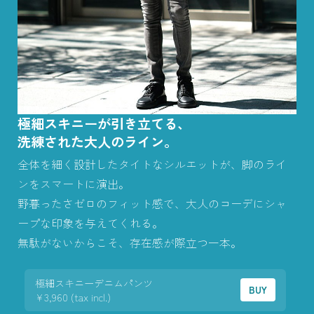
極細スキニーが引き立てる、
洗練された大人のライン。
全体を細く設計したタイトなシルエットが、脚のライ
ンをスマートに演出。
野暮ったさゼロのフィット感で、大人のコーデにシャ
ープな印象を与えてくれる。
無駄がないからこそ、存在感が際立つ一本。
極細スキニーデニムパンツ
BUY
¥3,960 (tax incl.)