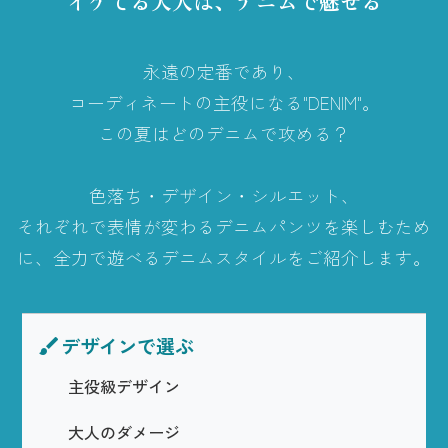
イケてる大人は、デニムで魅せる
永遠の定番であり、
コーディネートの主役になる"DENIM"。
この夏はどのデニムで攻める？
色落ち・デザイン・シルエット、
それぞれで表情が変わるデニムパンツを楽しむため
に、全力で遊べるデニムスタイルをご紹介します。
デザインで選ぶ
brush
主役級デザイン
大人のダメージ