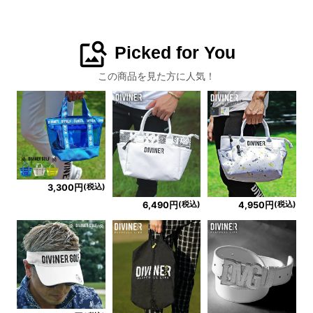
image_search
Picked for You
この商品を見た方に人気！
(税込)
3,300円
(税込)
(税込)
6,490円
4,950円