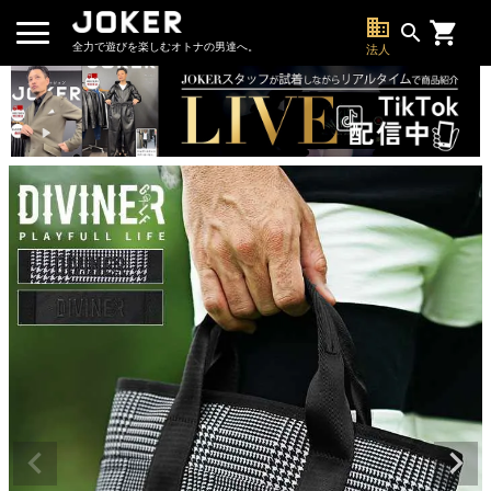
business
search
全力で遊びを楽しむオトナの男達へ。
法人