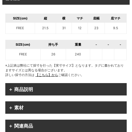
SIZE(cm)
縦
横
マチ
底幅
底マチ
FREE
21.5
31
12
23
9.5
SIZE(cm)
持ち手
重量
-
-
-
FREE
26
240
※上記表は弊社にて採寸を行った【実寸サイズ】となります。タグに書かれており
ますサイズとは異なる場合がございます。
詳しい採寸の方法は
【こちら】から
ご確認ください。
＋ 商品説明
＋ 素材
＋ 関連商品