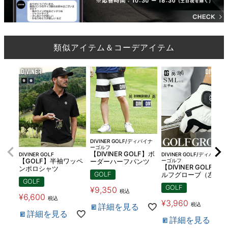
類似アイテム＆コーデアイテム
DIVINER GOLF/ディバイナ
ーゴルフ
【DIVINER GOLF】ボ
DIVINER GOLF
DIVINER GOLF/ディバイナ
【GOLF】半袖ワッペ
ーゴルフ
ーダーハーフパンツ
【DIVINER GOLF】ゴ
ンポロシャツ
GOLF
ルフグローブ（左手）
GOLF
GOLF
¥
9,350
税込
¥
6,600
税込
¥
3,960
税込
詳細を見る
詳細を見る
詳細を見る