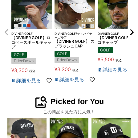
DIVINER GOLF
DIVINER GOLF/ディバイナ
DIVINER GOLF
【DIVINER GOLF】ロ
ーゴルフ
【DIVINER GOLF】ロ
【DIVINER GOLF】 ス
ゴベースボールキャッ
ゴキャップ
プラッシュCAP
プ
GOLF
GOLF
GOLF
¥
5,500
PriceDown
税込
PriceDown
¥
3,300
詳細を見る
¥
3,300
税込
税込
詳細を見る
詳細を見る
image_search
Picked for You
この商品を見た方に人気！