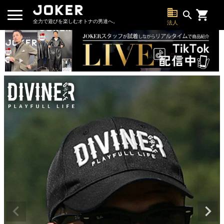
business
search
全力で遊びを楽しむオトナの男達へ。
法人