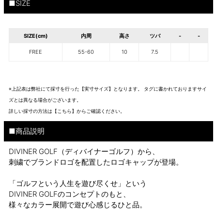
■SIZE
SIZE(cm)
内周
高さ
ツバ
-
-
FREE
55-60
10
7.5
※上記表は弊社にて採寸を行った【実寸サイズ】となります。 タグに書かれておりますサイ
ズとは異なる場合がございます。
詳しい採寸の方法は
【こちら】から
ご確認ください。
■商品説明
DIVINER GOLF（ディバイナーゴルフ）から、
刺繍でブランドロゴを配置したロゴキャップが登場。
「ゴルフという人生を遊び尽くせ」という
DIVINER GOLFのコンセプトのもと、
様々なカラー展開で遊び心感じるひと品。